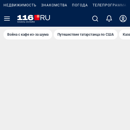
НЕДВИЖИМОСТЬ
ЗНАКОМСТВА
ПОГОДА
ТЕЛЕПРОГРАММА
Война с кафе из-за шума
Путешествие татарстанца по США
Каз