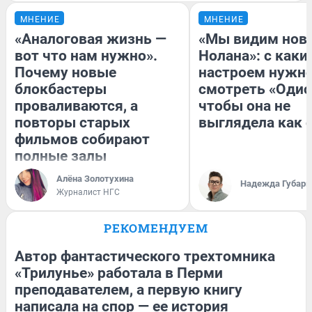
МНЕНИЕ
МНЕНИЕ
«Аналоговая жизнь —
«Мы видим нов
вот что нам нужно».
Нолана»: с каки
Почему новые
настроем нужн
блокбастеры
смотреть «Одис
проваливаются, а
чтобы она не
повторы старых
выглядела как 
фильмов собирают
полные залы
Алёна Золотухина
Надежда Губарь
Журналист НГС
РЕКОМЕНДУЕМ
Автор фантастического трехтомника
«Трилунье» работала в Перми
преподавателем, а первую книгу
написала на спор — ее история