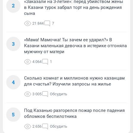
«Заказали на 3-летие»: перед убийством жены
2
в Казани турок забрал торт на день рождения
сына
21 844
7
«Мама! Мамочка! Ты зачем ее ударил?» В
3
Казани маленькая девочка в истерике отгоняла
мужчину от матери
4 064
1
Сколько комнат и миллионов нужно казанцам
4
для счастья? Изучили запросы на жилье
3 005
Обсудить
Под Казанью разгорелся пожар после падения
5
обломков беспилотника
2 656
Обсудить