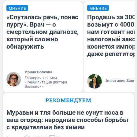
МНЕНИЕ
МНЕНИЕ
«Спуталась речь, понес
Продашь за 3000
пургу». Врач — о
возьмут с 4000.
смертельном диагнозе,
нам готовит но
который сложно
налоговый зако
обнаружить
коснется импор
даже репетитор
Ирина Волкова
Главврач клиники
Анастасия Завг
«Реабилитация доктора
Волковой»
РЕКОМЕНДУЕМ
Муравьи и тля больше не сунут носа в
ваш огород: народные способы борьбы
с вредителями без химии