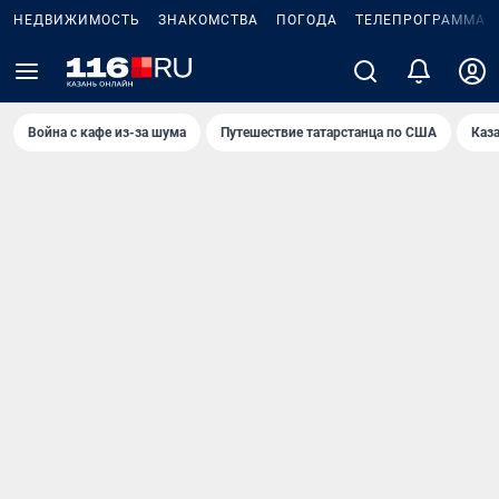
НЕДВИЖИМОСТЬ
ЗНАКОМСТВА
ПОГОДА
ТЕЛЕПРОГРАММА
Война с кафе из-за шума
Путешествие татарстанца по США
Каз