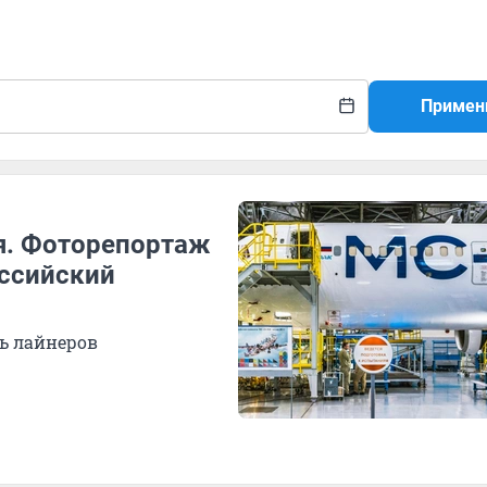
Примен
я. Фоторепортаж
оссийский
ь лайнеров