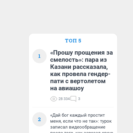
ТОП 5
«Прошу прощения за
1
смелость»: пара из
Казани рассказала,
как провела гендер-
пати с вертолетом
на авиашоу
28 334
3
«Дай бог каждый простит
2
меня, если что не так»: турок
записал видеообращение