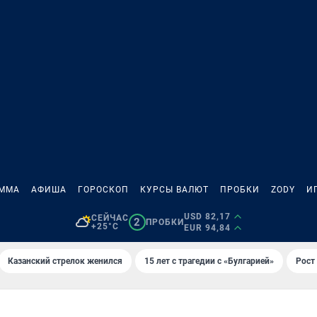
АММА
АФИША
ГОРОСКОП
КУРСЫ ВАЛЮТ
ПРОБКИ
ZODY
И
USD 82,17
СЕЙЧАС
2
ПРОБКИ
+25°C
EUR 94,84
Казанский стрелок женился
15 лет с трагедии с «Булгарией»
Рост 