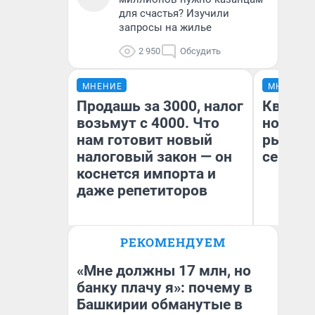
для счастья? Изучили
запросы на жилье
2 950
Обсудить
МНЕНИЕ
МНЕНИЕ
Продашь за 3000, налог
Кварти
возьмут с 4000. Что
но деш
нам готовит новый
рынок 
налоговый закон — он
сейчас
коснется импорта и
даже репетиторов
РЕКОМЕНДУЕМ
Ек
Анастасия Завгородняя
ди
не
«Мне должны 17 млн, но
банку плачу я»: почему в
Башкирии обманутые в