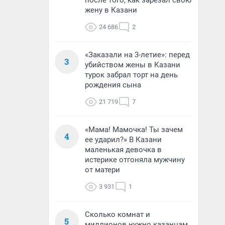
после того, как зарезал свою
жену в Казани
24 686
2
«Заказали на 3-летие»: перед
3
убийством жены в Казани
турок забрал торт на день
рождения сына
21 719
7
«Мама! Мамочка! Ты зачем
4
ее ударил?» В Казани
маленькая девочка в
истерике отгоняла мужчину
от матери
3 931
1
Сколько комнат и
5
миллионов нужно казанцам