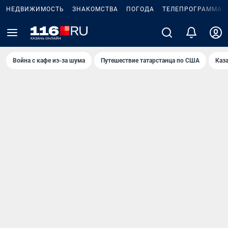
НЕДВИЖИМОСТЬ
ЗНАКОМСТВА
ПОГОДА
ТЕЛЕПРОГРАММА
Война с кафе из-за шума
Путешествие татарстанца по США
Каз