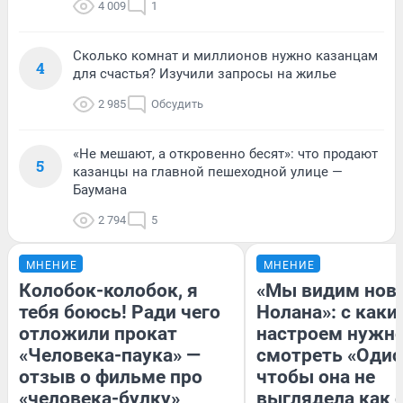
4 009
1
Сколько комнат и миллионов нужно казанцам
4
для счастья? Изучили запросы на жилье
2 985
Обсудить
«Не мешают, а откровенно бесят»: что продают
5
казанцы на главной пешеходной улице —
Баумана
2 794
5
МНЕНИЕ
МНЕНИЕ
Колобок-колобок, я
«Мы видим нов
тебя боюсь! Ради чего
Нолана»: с каки
отложили прокат
настроем нужн
«Человека-паука» —
смотреть «Одис
отзыв о фильме про
чтобы она не
«человека-булку»
выглядела как 