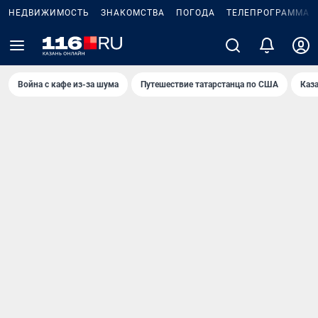
НЕДВИЖИМОСТЬ
ЗНАКОМСТВА
ПОГОДА
ТЕЛЕПРОГРАММА
Война с кафе из-за шума
Путешествие татарстанца по США
Каз