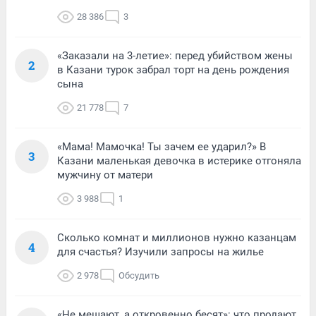
28 386
3
«Заказали на 3-летие»: перед убийством жены
2
в Казани турок забрал торт на день рождения
сына
21 778
7
«Мама! Мамочка! Ты зачем ее ударил?» В
3
Казани маленькая девочка в истерике отгоняла
мужчину от матери
3 988
1
Сколько комнат и миллионов нужно казанцам
4
для счастья? Изучили запросы на жилье
2 978
Обсудить
«Не мешают, а откровенно бесят»: что продают