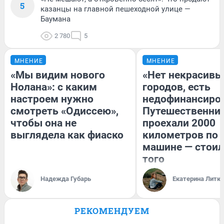
5
казанцы на главной пешеходной улице —
Баумана
2 780
5
МНЕНИЕ
МНЕНИЕ
«Мы видим нового
«Нет некрасивы
Нолана»: с каким
городов, есть
настроем нужно
недофинансиро
смотреть «Одиссею»,
Путешественни
чтобы она не
проехали 2000
выглядела как фиаско
километров по 
машине — стоил
того
Надежда Губарь
Екатерина Литк
РЕКОМЕНДУЕМ