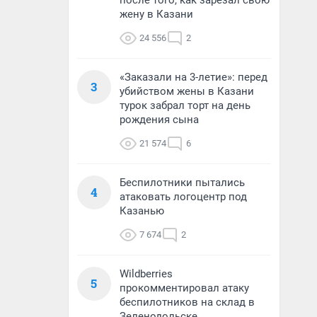
после того, как зарезал свою
жену в Казани
24 556
2
«Заказали на 3-летие»: перед
3
убийством жены в Казани
турок забрал торт на день
рождения сына
21 574
6
Беспилотники пытались
4
атаковать логоцентр под
Казанью
7 674
2
Wildberries
5
прокомментировал атаку
беспилотников на склад в
Зеленодольске