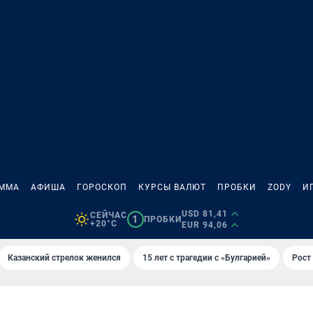
АММА
АФИША
ГОРОСКОП
КУРСЫ ВАЛЮТ
ПРОБКИ
ZODY
И
USD 81,41
СЕЙЧАС
1
ПРОБКИ
+20°C
EUR 94,06
Казанский стрелок женился
15 лет с трагедии с «Булгарией»
Рост 