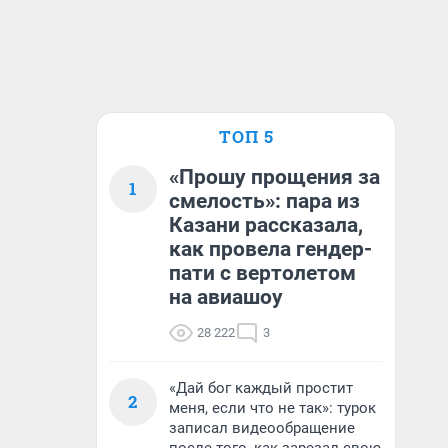
ТОП 5
«Прошу прощения за
1
смелость»: пара из
Казани рассказала,
как провела гендер-
пати с вертолетом
на авиашоу
28 222
3
«Дай бог каждый простит
2
меня, если что не так»: турок
записал видеообращение