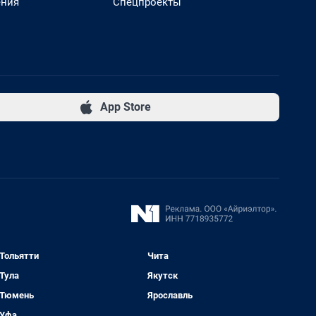
ения
Спецпроекты
App Store
Тольятти
Чита
Тула
Якутск
Тюмень
Ярославль
Уфа