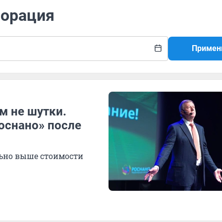
порация
Примен
м не шутки.
оснано» после
льно выше стоимости