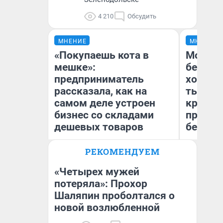
4 210
Обсудить
МНЕНИЕ
МНЕНИЕ
«Покупаешь кота в
Мой ба
мешке»:
береже
предприниматель
хотела 
рассказала, как на
тысяч,
самом деле устроен
кредит,
бизнес со складами
приеха
дешевых товаров
безопа
РЕКОМЕНДУЕМ
Наталья Шорохова
Кс
Открыла кофейную точку на
Ав
деньги соцразвития
«Четырех мужей
потеряла»: Прохор
Шаляпин проболтался о
новой возлюбленной