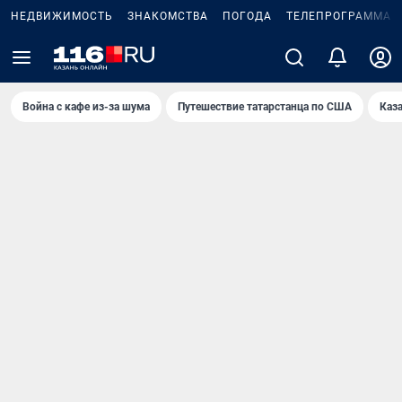
НЕДВИЖИМОСТЬ
ЗНАКОМСТВА
ПОГОДА
ТЕЛЕПРОГРАММА
Война с кафе из-за шума
Путешествие татарстанца по США
Каз