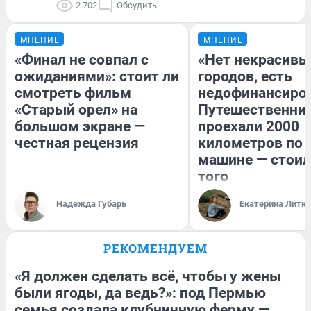
2 702
Обсудить
МНЕНИЕ
МНЕНИЕ
«Финал не совпал с
«Нет некрасивы
ожиданиями»: стоит ли
городов, есть
смотреть фильм
недофинансиро
«Старый орел» на
Путешественни
большом экране —
проехали 2000
честная рецензия
километров по 
машине — стоил
того
Надежда Губарь
Екатерина Литк
РЕКОМЕНДУЕМ
«Я должен сделать всё, чтобы у жены
были ягоды, да ведь?»: под Пермью
семья создала клубничную ферму —