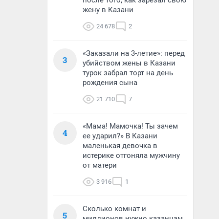
после того, как зарезал свою
жену в Казани
24 678
2
«Заказали на 3-летие»: перед
3
убийством жены в Казани
турок забрал торт на день
рождения сына
21 710
7
«Мама! Мамочка! Ты зачем
4
ее ударил?» В Казани
маленькая девочка в
истерике отгоняла мужчину
от матери
3 916
1
Сколько комнат и
5
миллионов нужно казанцам