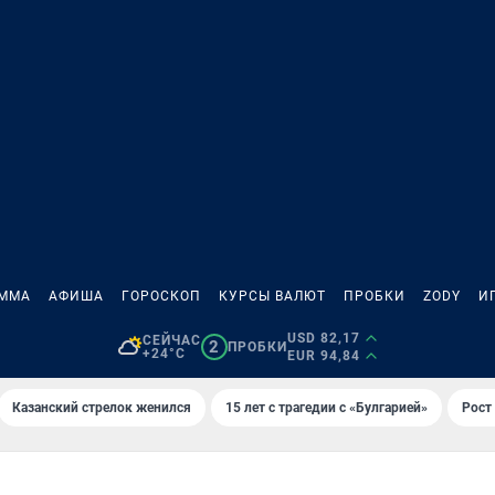
АММА
АФИША
ГОРОСКОП
КУРСЫ ВАЛЮТ
ПРОБКИ
ZODY
И
USD 82,17
СЕЙЧАС
2
ПРОБКИ
+24°C
EUR 94,84
Казанский стрелок женился
15 лет с трагедии с «Булгарией»
Рост 