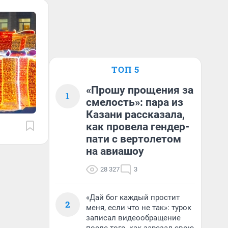
ТОП 5
«Прошу прощения за
1
смелость»: пара из
Казани рассказала,
как провела гендер-
пати с вертолетом
на авиашоу
28 327
3
«Дай бог каждый простит
2
меня, если что не так»: турок
записал видеообращение