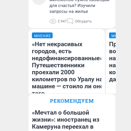
для счастья? Изучили
запросы на жилье
2 947
Обсудить
МНЕНИЕ
МНЕНИЕ
«Нет некрасивых
Продаш
городов, есть
возьмут
недофинансированные».
нам го
Путешественники
налого
проехали 2000
коснет
километров по Уралу на
даже р
машине — стоило ли оно
того
РЕКОМЕНДУЕМ
Екатерина Литкевич
Ан
«Мечтал о большой
жизни»: иностранец из
Камеруна переехал в