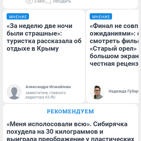
2 669
Обсудить
МНЕНИЕ
МНЕНИЕ
«За неделю две ночи
«Финал не совпа
были страшные»:
ожиданиями»: с
туристка рассказала об
смотреть филь
отдыхе в Крыму
«Старый орел» 
большом экран
честная реценз
Александра Исмайлова
Надежда Губарь
заместитель главного
редактора 63.RU
РЕКОМЕНДУЕМ
«Меня исполосовали всю». Сибирячка
похудела на 30 килограммов и
выиграла преображение у пластических