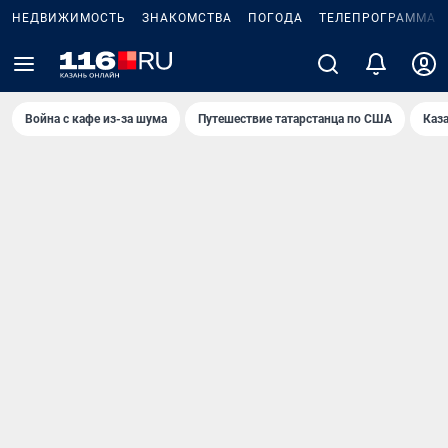
НЕДВИЖИМОСТЬ
ЗНАКОМСТВА
ПОГОДА
ТЕЛЕПРОГРАММА
Война с кафе из-за шума
Путешествие татарстанца по США
Каз