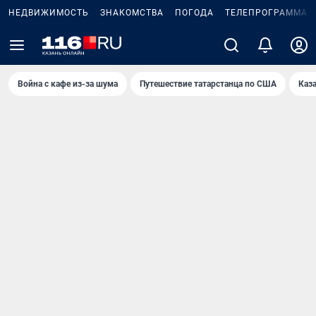
НЕДВИЖИМОСТЬ
ЗНАКОМСТВА
ПОГОДА
ТЕЛЕПРОГРАММА
Война с кафе из-за шума
Путешествие татарстанца по США
Каз