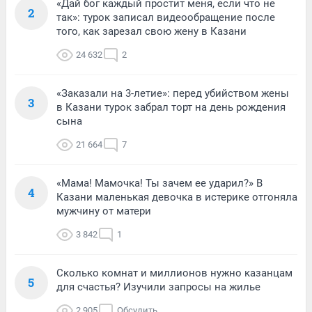
«Дай бог каждый простит меня, если что не
2
так»: турок записал видеообращение после
того, как зарезал свою жену в Казани
24 632
2
«Заказали на 3-летие»: перед убийством жены
3
в Казани турок забрал торт на день рождения
сына
21 664
7
«Мама! Мамочка! Ты зачем ее ударил?» В
4
Казани маленькая девочка в истерике отгоняла
мужчину от матери
3 842
1
Сколько комнат и миллионов нужно казанцам
5
для счастья? Изучили запросы на жилье
2 905
Обсудить