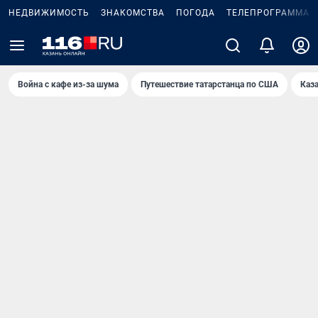
НЕДВИЖИМОСТЬ
ЗНАКОМСТВА
ПОГОДА
ТЕЛЕПРОГРАММА
Война с кафе из-за шума
Путешествие татарстанца по США
Каз