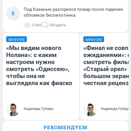
Под Казанью разгорелся пожар после падения
5
обломков беспилотника
2 644
Обсудить
МНЕНИЕ
МНЕНИЕ
«Мы видим нового
«Финал не совпа
Нолана»: с каким
ожиданиями»: с
настроем нужно
смотреть филь
смотреть «Одиссею»,
«Старый орел» 
чтобы она не
большом экран
выглядела как фиаско
честная реценз
Надежда Губарь
Надежда Губарь
РЕКОМЕНДУЕМ