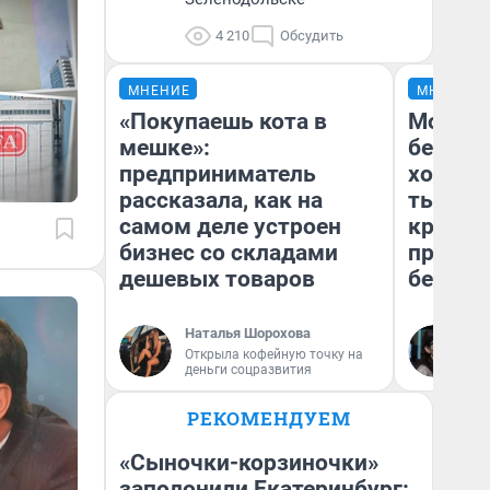
4 210
Обсудить
МНЕНИЕ
МНЕНИЕ
«Покупаешь кота в
Мой ба
мешке»:
береже
предприниматель
хотела 
рассказала, как на
тысяч,
самом деле устроен
кредит,
бизнес со складами
приеха
дешевых товаров
безопа
Наталья Шорохова
Кс
Открыла кофейную точку на
Ав
деньги соцразвития
РЕКОМЕНДУЕМ
«Сыночки-корзиночки»
заполонили Екатеринбург: