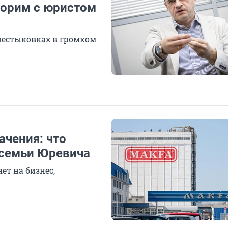
ворим с юристом
 нестыковках в громком
ачения: что
 семьи Юревича
ет на бизнес,