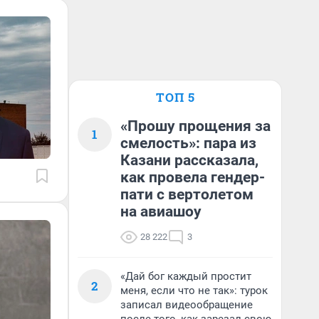
ТОП 5
«Прошу прощения за
1
смелость»: пара из
Казани рассказала,
как провела гендер-
пати с вертолетом
на авиашоу
28 222
3
«Дай бог каждый простит
2
меня, если что не так»: турок
записал видеообращение