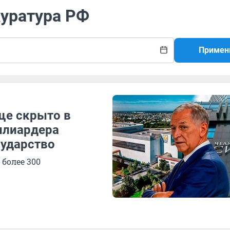
куратура РФ
Примен
ще скрыто в
ллиардера
сударство
более 300