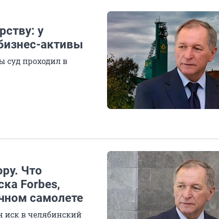
ству: у
бизнес-активы
ы суд проходил в
ру. Что
ка Forbes,
ичном самолете
н иск в челябинский