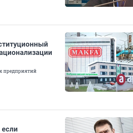
нституционный
национализации
их предприятий
 если