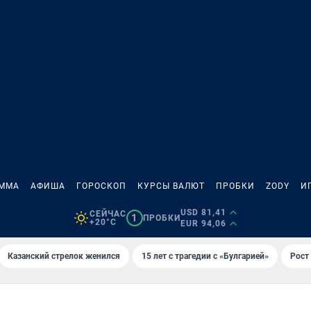
АММА
АФИША
ГОРОСКОП
КУРСЫ ВАЛЮТ
ПРОБКИ
ZODY
И
USD 81,41
СЕЙЧАС
1
ПРОБКИ
+20°C
EUR 94,06
Казанский стрелок женился
15 лет с трагедии с «Булгарией»
Рост 