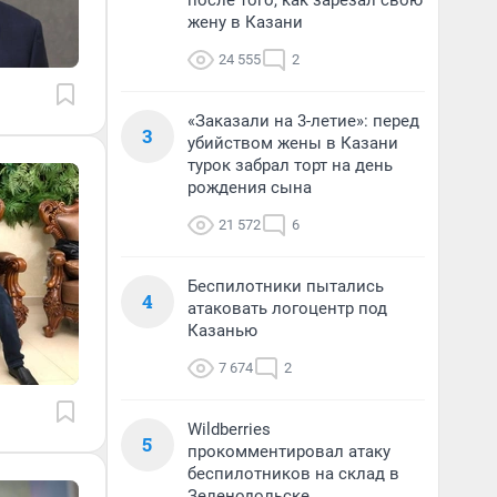
после того, как зарезал свою
жену в Казани
24 555
2
«Заказали на 3-летие»: перед
3
убийством жены в Казани
турок забрал торт на день
рождения сына
21 572
6
Беспилотники пытались
4
атаковать логоцентр под
Казанью
7 674
2
Wildberries
5
прокомментировал атаку
беспилотников на склад в
Зеленодольске