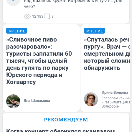
над Казанью кружат истребитель и Ту-214. Для
чего?
12 183
3
МНЕНИЕ
МНЕНИЕ
«Сливочное пиво
«Спуталась речь
разочаровало»:
пургу». Врач — о
туристы заплатили 60
смертельном ди
тысяч, чтобы целый
который сложн
день гулять по парку
обнаружить
Юрского периода и
Хогвартсу
Ирина Волкова
Главврач клиник
Яна Шаламова
«Реабилитация д
Волковой»
РЕКОМЕНДУЕМ
Когда концерт обернулся скандалом.