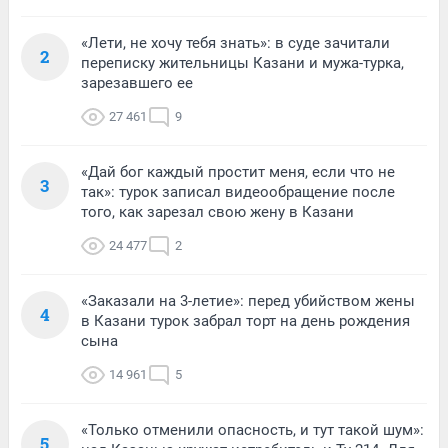
«Лети, не хочу тебя знать»: в суде зачитали
2
переписку жительницы Казани и мужа-турка,
зарезавшего ее
27 461
9
«Дай бог каждый простит меня, если что не
3
так»: турок записал видеообращение после
того, как зарезал свою жену в Казани
24 477
2
«Заказали на 3-летие»: перед убийством жены
4
в Казани турок забрал торт на день рождения
сына
14 961
5
«Только отменили опасность, и тут такой шум»:
5