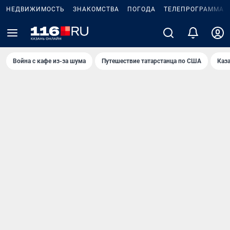
НЕДВИЖИМОСТЬ
ЗНАКОМСТВА
ПОГОДА
ТЕЛЕПРОГРАММА
Война с кафе из-за шума
Путешествие татарстанца по США
Каз