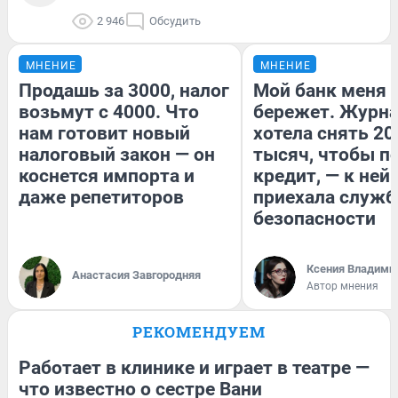
2 946
Обсудить
МНЕНИЕ
МНЕНИЕ
Продашь за 3000, налог
Мой банк меня
возьмут с 4000. Что
бережет. Журн
нам готовит новый
хотела снять 20
налоговый закон — он
тысяч, чтобы п
коснется импорта и
кредит, — к ней
даже репетиторов
приехала служб
безопасности
Ксения Владими
Анастасия Завгородняя
Автор мнения
РЕКОМЕНДУЕМ
Работает в клинике и играет в театре —
что известно о сестре Вани