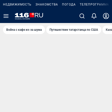
НЕДВИЖИМОСТЬ
ЗНАКОМСТВА
ПОГОДА
ТЕЛЕПРОГРАММА
Война с кафе из-за шума
Путешествие татарстанца по США
Каз