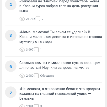
«Заказали на 3-летие»: перед убийством жены
2
в Казани турок забрал торт на день рождения
сына
21 785
7
«Мама! Мамочка! Ты зачем ее ударил?» В
3
Казани маленькая девочка в истерике отгоняла
мужчину от матери
3 997
1
Сколько комнат и миллионов нужно казанцам
4
для счастья? Изучили запросы на жилье
2 980
Обсудить
«Не мешают, а откровенно бесят»: что продают
5
казанцы на главной пешеходной улице —
Баумана
2 788
5