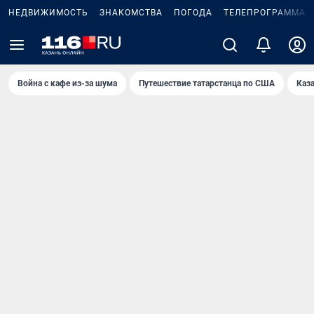
НЕДВИЖИМОСТЬ
ЗНАКОМСТВА
ПОГОДА
ТЕЛЕПРОГРАММА
Война с кафе из-за шума
Путешествие татарстанца по США
Каз