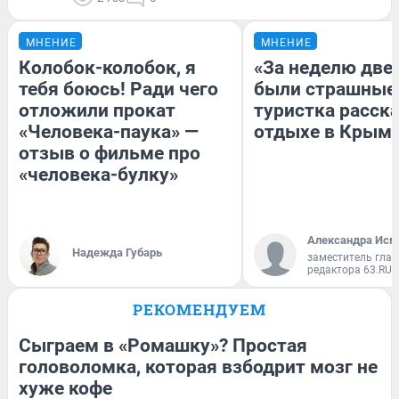
МНЕНИЕ
МНЕНИЕ
Колобок-колобок, я
«За неделю две
тебя боюсь! Ради чего
были страшные
отложили прокат
туристка расска
«Человека-паука» —
отдыхе в Крым
отзыв о фильме про
«человека-булку»
Александра Исм
Надежда Губарь
заместитель глав
редактора 63.RU
РЕКОМЕНДУЕМ
Сыграем в «Ромашку»? Простая
головоломка, которая взбодрит мозг не
хуже кофе