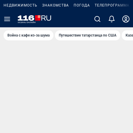
НЕДВИЖИМОСТЬ
ЗНАКОМСТВА
ПОГОДА
ТЕЛЕПРОГРАММА
Война с кафе из-за шума
Путешествие татарстанца по США
Каз