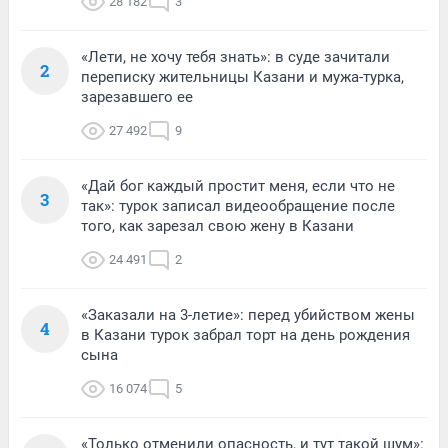
28 182
3
«Лети, не хочу тебя знать»: в суде зачитали
2
переписку жительницы Казани и мужа-турка,
зарезавшего ее
27 492
9
«Дай бог каждый простит меня, если что не
3
так»: турок записал видеообращение после
того, как зарезал свою жену в Казани
24 491
2
«Заказали на 3-летие»: перед убийством жены
4
в Казани турок забрал торт на день рождения
сына
16 074
5
«Только отменили опасность, и тут такой шум»: