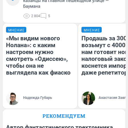
казанцы на главной пешеходной улице —
Баумана
2 804
5
МНЕНИЕ
МНЕНИЕ
«Мы видим нового
Продашь за 3000
Нолана»: с каким
возьмут с 4000.
настроем нужно
нам готовит но
смотреть «Одиссею»,
налоговый зако
чтобы она не
коснется импор
выглядела как фиаско
даже репетитор
Надежда Губарь
Анастасия Завг
РЕКОМЕНДУЕМ
Автор фантастического трехтомника