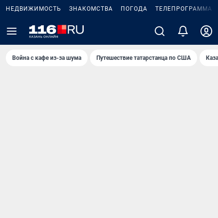
НЕДВИЖИМОСТЬ
ЗНАКОМСТВА
ПОГОДА
ТЕЛЕПРОГРАММА
Война с кафе из-за шума
Путешествие татарстанца по США
Каз