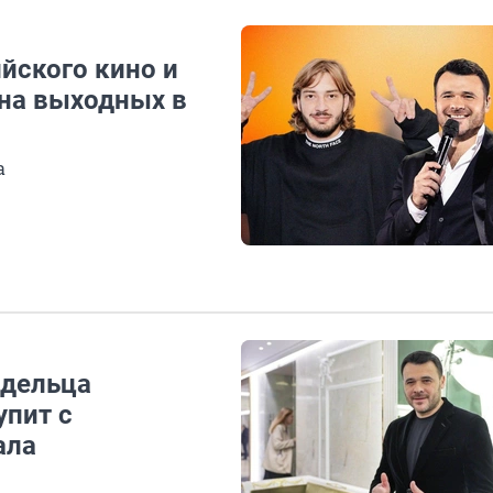
ийского кино и
 на выходных в
а
адельца
упит с
ала