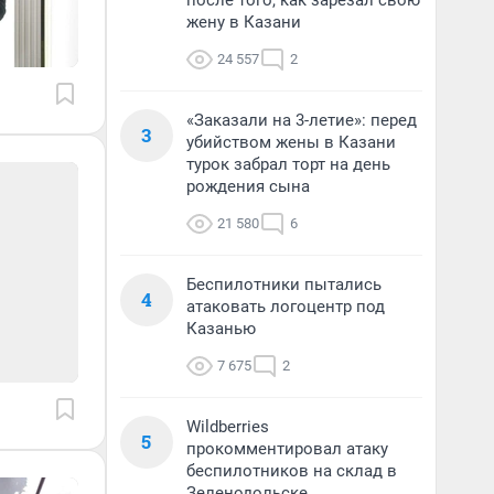
после того, как зарезал свою
жену в Казани
24 557
2
«Заказали на 3-летие»: перед
3
убийством жены в Казани
турок забрал торт на день
рождения сына
21 580
6
Беспилотники пытались
4
атаковать логоцентр под
Казанью
7 675
2
Wildberries
5
прокомментировал атаку
беспилотников на склад в
Зеленодольске