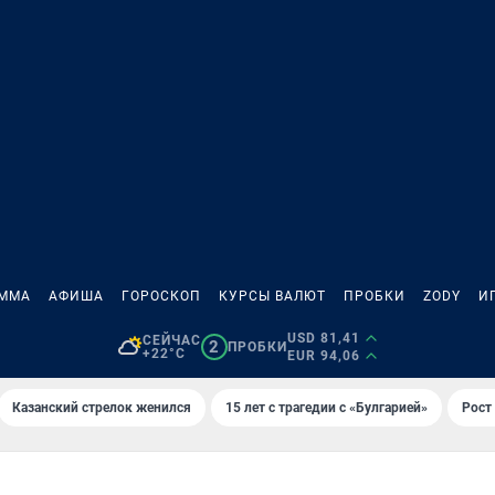
АММА
АФИША
ГОРОСКОП
КУРСЫ ВАЛЮТ
ПРОБКИ
ZODY
И
USD 81,41
СЕЙЧАС
2
ПРОБКИ
+22°C
EUR 94,06
Казанский стрелок женился
15 лет с трагедии с «Булгарией»
Рост 