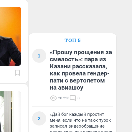
ТОП 5
«Прошу прощения за
1
смелость»: пара из
Казани рассказала,
как провела гендер-
пати с вертолетом
на авиашоу
28 223
3
«Дай бог каждый простит
2
меня, если что не так»: турок
записал видеообращение