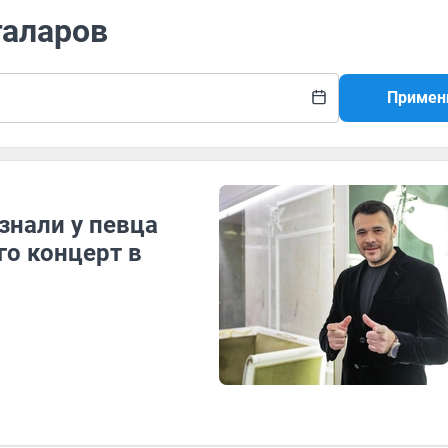
галаров
Примен
знали у певца
го концерт в