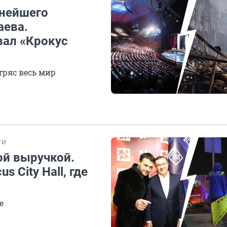
пнейшего
аева.
вал «Крокус
тряс весь мир
ТИ
ой выручкой.
 City Hall, где
е