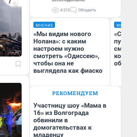
4 213
Обсудить
МНЕНИЕ
МНЕНИЕ
«Мы видим нового
«Спутал
Нолана»: с каким
пургу».
настроем нужно
смерте
смотреть «Одиссею»,
которы
чтобы она не
обнару
выглядела как фиаско
Ир
РЕКОМЕНДУЕМ
Гл
Надежда Губарь
«Р
Во
Участницу шоу «Мама в
16» из Волгограда
обвинили в
домогательствах к
младенцу