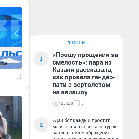
ТОП 5
«Прошу прощения за
1
смелость»: пара из
Казани рассказала,
как провела гендер-
пати с вертолетом
на авиашоу
28 238
3
«Дай бог каждый простит
2
меня, если что не так»: турок
записал видеообращение