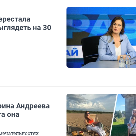
ерестала
выглядеть на 30
рина Андреева
та она
имечательностях