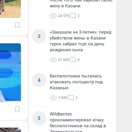
после того, как зарезал свою
жену в Казани
24 579
2
«Заказали на 3-летие»: перед
3
убийством жены в Казани
турок забрал торт на день
рождения сына
21 609
6
Беспилотники пытались
4
атаковать логоцентр под
Казанью
7 690
2
Wildberries
5
прокомментировал атаку
беспилотников на склад в
Зеленодольске