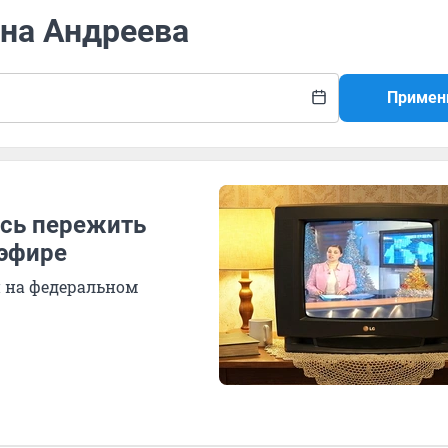
ина Андреева
Примен
ось пережить
 эфире
 на федеральном