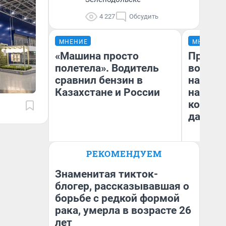
4 227
Обсудить
МНЕНИЕ
МНЕНИЕ
«Машина просто
Продаш
полетела». Водитель
возьмут
сравнил бензин в
нам го
Казахстане и России
налого
коснет
даже р
РЕКОМЕНДУЕМ
Анатолий Кузнецов
Ан
Знаменитая тикток-
блогер, рассказывавшая о
борьбе с редкой формой
рака, умерла в возрасте 26
лет