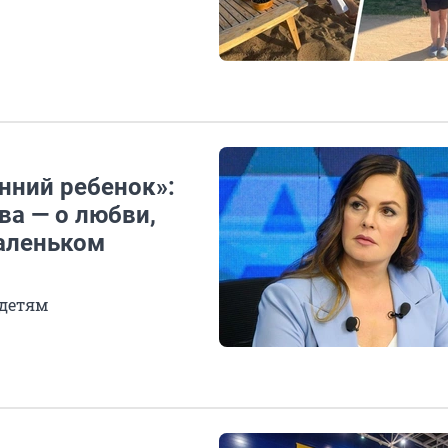
нний ребенок»:
ва — о любви,
аленьком
 детям