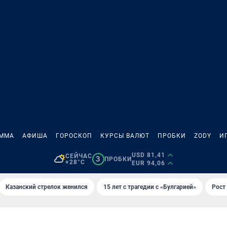
АММА
АФИША
ГОРОСКОП
КУРСЫ ВАЛЮТ
ПРОБКИ
ZODY
И
USD 81,41
СЕЙЧАС
3
ПРОБКИ
+28°C
EUR 94,06
Казанский стрелок женился
15 лет с трагедии с «Булгарией»
Рост 