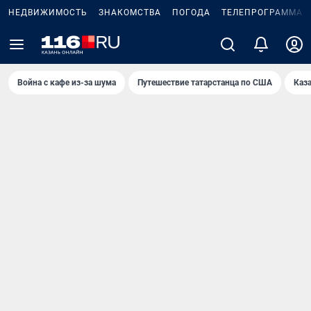
НЕДВИЖИМОСТЬ
ЗНАКОМСТВА
ПОГОДА
ТЕЛЕПРОГРАММА
Война с кафе из-за шума
Путешествие татарстанца по США
Каз