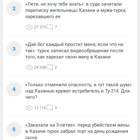
«Лети, не хочу тебя знать»: в суде зачитали
2
переписку жительницы Казани и мужа-турка,
зарезавшего ее
27 373
7
«Дай бог каждый простит меня, если что не
3
так»: турок записал видеообращение после
того, как зарезал свою жену в Казани
24 398
2
«Только отменили опасность, и тут такой шум»:
4
над Казанью кружат истребитель и Ту-214. Для
чего?
12 116
3
«Заказали на 3-летие»: перед убийством жены
5
в Казани турок забрал торт на день рождения
сына