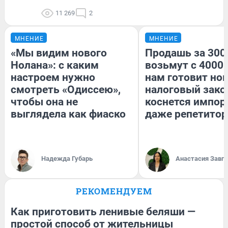
11 269
2
МНЕНИЕ
МНЕНИЕ
«Мы видим нового
Продашь за 3000
Нолана»: с каким
возьмут с 4000.
настроем нужно
нам готовит но
смотреть «Одиссею»,
налоговый зако
чтобы она не
коснется импор
выглядела как фиаско
даже репетитор
Надежда Губарь
Анастасия Завг
РЕКОМЕНДУЕМ
Как приготовить ленивые беляши —
простой способ от жительницы