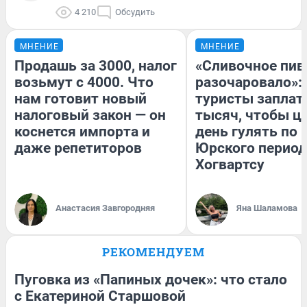
4 210
Обсудить
МНЕНИЕ
МНЕНИЕ
Продашь за 3000, налог
«Сливочное пив
возьмут с 4000. Что
разочаровало»:
нам готовит новый
туристы заплат
налоговый закон — он
тысяч, чтобы ц
коснется импорта и
день гулять по 
даже репетиторов
Юрского период
Хогвартсу
Анастасия Завгородняя
Яна Шаламова
РЕКОМЕНДУЕМ
Пуговка из «Папиных дочек»: что стало
с Екатериной Старшовой