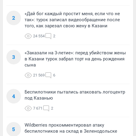
«Дай бог каждый простит меня, если что не
2
так»: турок записал видеообращение после
того, как зарезал свою жену в Казани
24 554
2
«Заказали на 3-летие»: перед убийством жены
3
в Казани турок забрал торт на день рождения
сына
21 569
6
Беспилотники пытались атаковать логоцентр
4
под Казанью
7 671
2
Wildberries прокомментировал атаку
5
беспилотников на склад в Зеленодольске