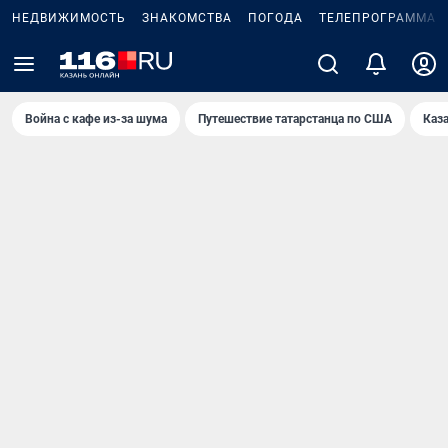
НЕДВИЖИМОСТЬ
ЗНАКОМСТВА
ПОГОДА
ТЕЛЕПРОГРАММА
Война с кафе из-за шума
Путешествие татарстанца по США
Каз