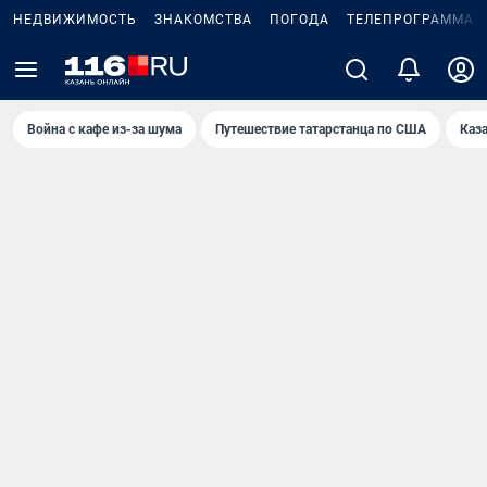
НЕДВИЖИМОСТЬ
ЗНАКОМСТВА
ПОГОДА
ТЕЛЕПРОГРАММА
Война с кафе из-за шума
Путешествие татарстанца по США
Каз