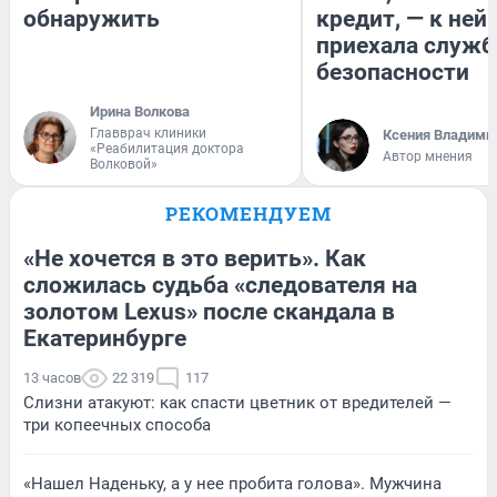
обнаружить
кредит, — к ней
приехала служб
безопасности
Ирина Волкова
Главврач клиники
Ксения Владими
«Реабилитация доктора
Автор мнения
Волковой»
РЕКОМЕНДУЕМ
«Не хочется в это верить». Как
сложилась судьба «следователя на
золотом Lexus» после скандала в
Екатеринбурге
13 часов
22 319
117
Слизни атакуют: как спасти цветник от вредителей —
три копеечных способа
«Нашел Наденьку, а у нее пробита голова». Мужчина