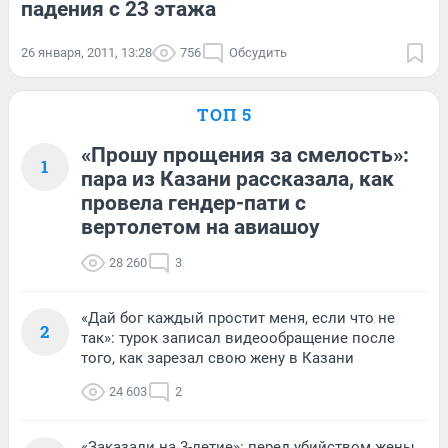
падения с 23 этажа
26 января, 2011, 13:28
756
Обсудить
ТОП 5
«Прошу прощения за смелость»:
1
пара из Казани рассказала, как
провела гендер-пати с
вертолетом на авиашоу
28 260
3
«Дай бог каждый простит меня, если что не
2
так»: турок записал видеообращение после
того, как зарезал свою жену в Казани
24 603
2
«Заказали на 3-летие»: перед убийством жены