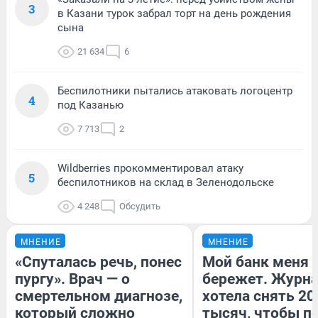
3
в Казани турок забрал торт на день рождения
сына
21 634
6
Беспилотники пытались атаковать логоцентр
4
под Казанью
7 713
2
Wildberries прокомментировал атаку
5
беспилотников на склад в Зеленодольске
4 248
Обсудить
МНЕНИЕ
МНЕНИЕ
«Спуталась речь, понес
Мой банк меня
пургу». Врач — о
бережет. Журн
смертельном диагнозе,
хотела снять 20
который сложно
тысяч, чтобы п