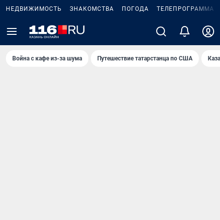
НЕДВИЖИМОСТЬ
ЗНАКОМСТВА
ПОГОДА
ТЕЛЕПРОГРАММА
Война с кафе из-за шума
Путешествие татарстанца по США
Каз