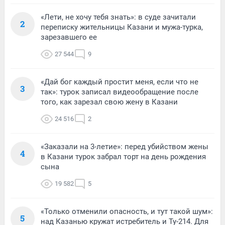
«Лети, не хочу тебя знать»: в суде зачитали
2
переписку жительницы Казани и мужа-турка,
зарезавшего ее
27 544
9
«Дай бог каждый простит меня, если что не
3
так»: турок записал видеообращение после
того, как зарезал свою жену в Казани
24 516
2
«Заказали на 3-летие»: перед убийством жены
4
в Казани турок забрал торт на день рождения
сына
19 582
5
«Только отменили опасность, и тут такой шум»:
5
над Казанью кружат истребитель и Ту-214. Для