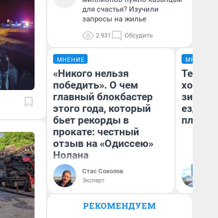
для счастья? Изучили
запросы на жилье
2 931
Обсудить
МНЕНИЕ
МНЕНИЕ
«Никого нельзя
Тепло 
победить». О чем
холодн
главный блокбастер
зимой.
этого года, который
ездит н
бьет рекорды в
плюсы 
прокате: честный
отзыв на «Одиссею»
Нолана
Стас Соколов
Д
Эксперт
РЕКОМЕНДУЕМ