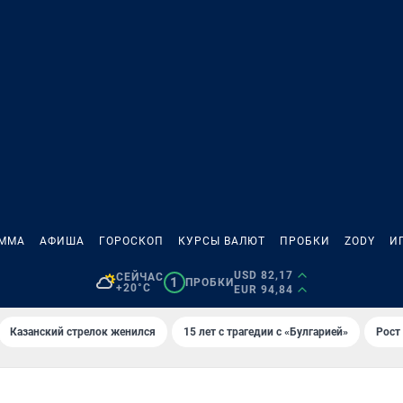
АММА
АФИША
ГОРОСКОП
КУРСЫ ВАЛЮТ
ПРОБКИ
ZODY
И
USD 82,17
СЕЙЧАС
1
ПРОБКИ
+20°C
EUR 94,84
Казанский стрелок женился
15 лет с трагедии с «Булгарией»
Рост 