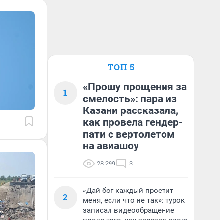
ТОП 5
«Прошу прощения за
1
смелость»: пара из
Казани рассказала,
как провела гендер-
пати с вертолетом
на авиашоу
28 299
3
«Дай бог каждый простит
2
меня, если что не так»: турок
записал видеообращение