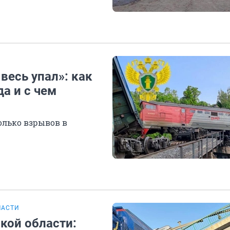
весь упал»: как
а и с чем
олько взрывов в
ЛАСТИ
ской области: