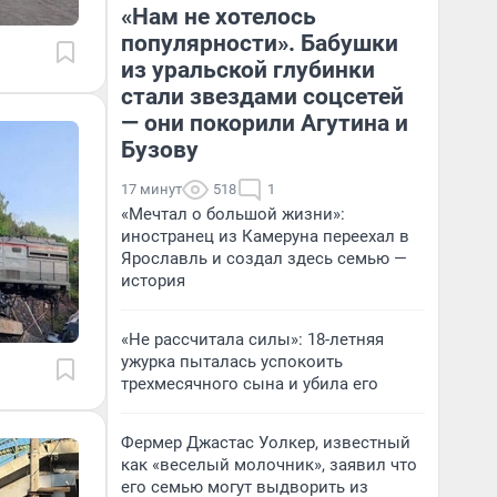
«Нам не хотелось
популярности». Бабушки
из уральской глубинки
стали звездами соцсетей
— они покорили Агутина и
Бузову
17 минут
518
1
«Мечтал о большой жизни»:
иностранец из Камеруна переехал в
Ярославль и создал здесь семью —
история
«Не рассчитала силы»: 18-летняя
ужурка пыталась успокоить
трехмесячного сына и убила его
Фермер Джастас Уолкер, известный
как «веселый молочник», заявил что
его семью могут выдворить из