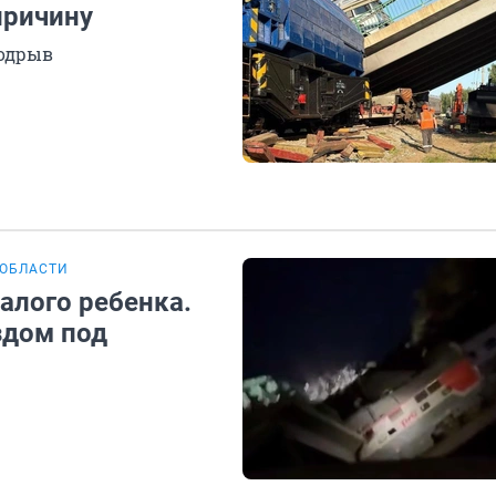
причину
подрыв
 ОБЛАСТИ
алого ребенка.
здом под