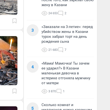
после того, как зарезал свою
жену в Казани
24 653
2
«Заказали на 3-летие»: перед
3
убийством жены в Казани
турок забрал торт на день
рождения сына
21 683
7
«Мама! Мамочка! Ты зачем
4
ее ударил?» В Казани
маленькая девочка в
истерике отгоняла мужчину
от матери
3 870
1
Сколько комнат и
5
миллионов нужно казанцам