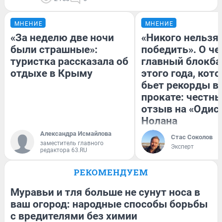
МНЕНИЕ
МНЕНИЕ
«За неделю две ночи
«Никого нельзя
были страшные»:
победить». О ч
туристка рассказала об
главный блокба
отдыхе в Крыму
этого года, кот
бьет рекорды в
прокате: честн
отзыв на «Одис
Нолана
Александра Исмайлова
Стас Соколов
заместитель главного
Эксперт
редактора 63.RU
РЕКОМЕНДУЕМ
Муравьи и тля больше не сунут носа в
ваш огород: народные способы борьбы
с вредителями без химии