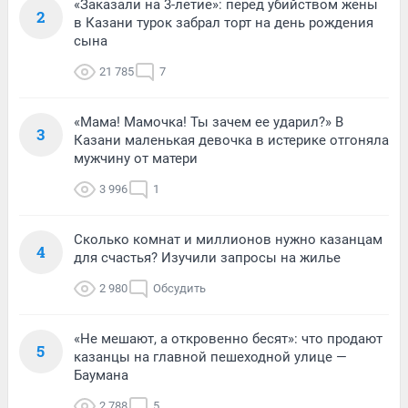
«Заказали на 3-летие»: перед убийством жены
2
в Казани турок забрал торт на день рождения
сына
21 785
7
«Мама! Мамочка! Ты зачем ее ударил?» В
3
Казани маленькая девочка в истерике отгоняла
мужчину от матери
3 996
1
Сколько комнат и миллионов нужно казанцам
4
для счастья? Изучили запросы на жилье
2 980
Обсудить
«Не мешают, а откровенно бесят»: что продают
5
казанцы на главной пешеходной улице —
Баумана
2 788
5