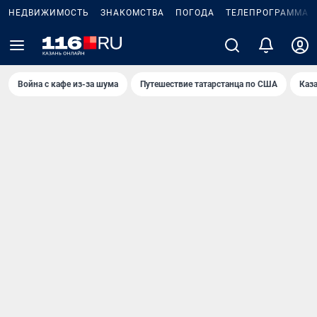
НЕДВИЖИМОСТЬ
ЗНАКОМСТВА
ПОГОДА
ТЕЛЕПРОГРАММА
Война с кафе из-за шума
Путешествие татарстанца по США
Каз