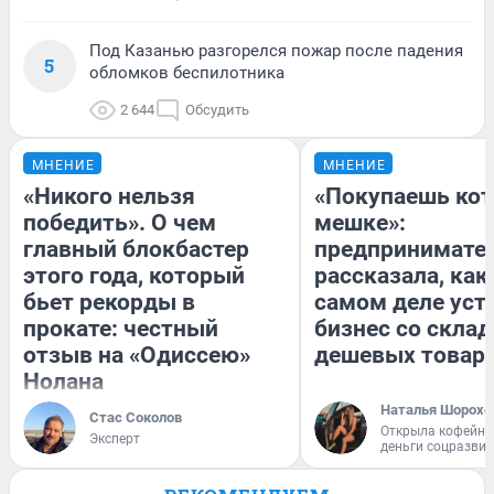
Под Казанью разгорелся пожар после падения
5
обломков беспилотника
2 644
Обсудить
МНЕНИЕ
МНЕНИЕ
«Никого нельзя
«Покупаешь кот
победить». О чем
мешке»:
главный блокбастер
предпринимате
этого года, который
рассказала, как
бьет рекорды в
самом деле уст
прокате: честный
бизнес со скла
отзыв на «Одиссею»
дешевых товар
Нолана
Наталья Шорохо
Стас Соколов
Открыла кофейну
Эксперт
деньги соцразви