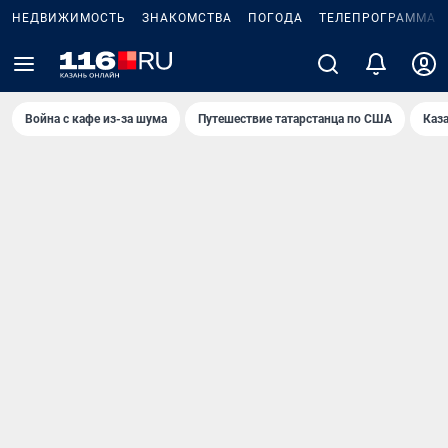
НЕДВИЖИМОСТЬ
ЗНАКОМСТВА
ПОГОДА
ТЕЛЕПРОГРАММА
Война с кафе из-за шума
Путешествие татарстанца по США
Каз