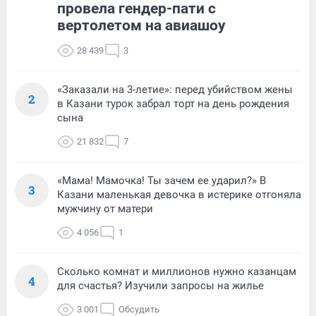
провела гендер-пати с
вертолетом на авиашоу
28 439
3
«Заказали на 3-летие»: перед убийством жены
2
в Казани турок забрал торт на день рождения
сына
21 832
7
«Мама! Мамочка! Ты зачем ее ударил?» В
3
Казани маленькая девочка в истерике отгоняла
мужчину от матери
4 056
1
Сколько комнат и миллионов нужно казанцам
4
для счастья? Изучили запросы на жилье
3 001
Обсудить