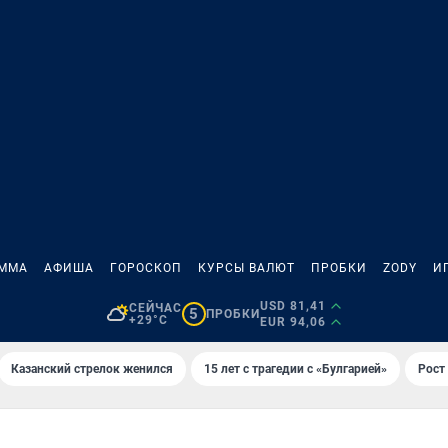
АММА
АФИША
ГОРОСКОП
КУРСЫ ВАЛЮТ
ПРОБКИ
ZODY
И
USD 81,41
СЕЙЧАС
5
ПРОБКИ
+29°C
EUR 94,06
Казанский стрелок женился
15 лет с трагедии с «Булгарией»
Рост 