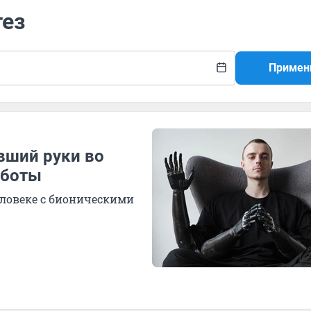
тез
Примен
вший руки во
аботы
еловеке с бионическими