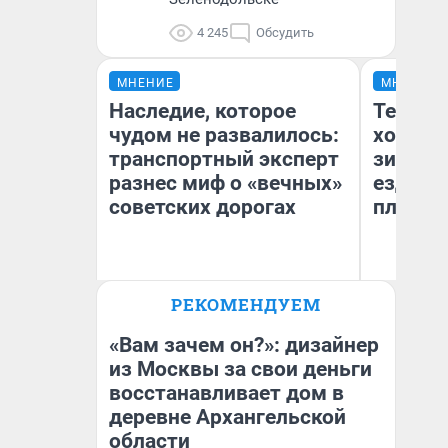
4 245
Обсудить
МНЕНИЕ
МНЕНИЕ
Наследие, которое
Тепло 
чудом не развалилось:
холодн
транспортный эксперт
зимой.
разнес миф о «вечных»
ездит н
советских дорогах
плюсы 
Олег Арефьев
РЕКОМЕНДУЕМ
Блогер, предприниматель,
Д
владелец в транспортном
бизнесе
«Вам зачем он?»: дизайнер
из Москвы за свои деньги
восстанавливает дом в
деревне Архангельской
области