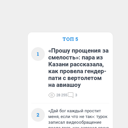
ТОП 5
«Прошу прощения за
1
смелость»: пара из
Казани рассказала,
как провела гендер-
пати с вертолетом
на авиашоу
28 255
3
«Дай бог каждый простит
2
меня, если что не так»: турок
записал видеообращение