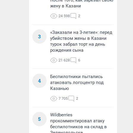
после того, как зарезал свою
жену в Казани
24 598
2
«Заказали на 3-летие»: перед
3
убийством жены в Казани
турок забрал торт на день
рождения сына
21 628
6
Беспилотники пытались
4
атаковать логоцентр под
Казанью
7 705
2
Wildberries
5
прокомментировал атаку
беспилотников на склад в
Зеленодольске