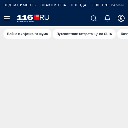
НЕДВИЖИМОСТЬ
ЗНАКОМСТВА
ПОГОДА
ТЕЛЕПРОГРАММА
Война с кафе из-за шума
Путешествие татарстанца по США
Каз