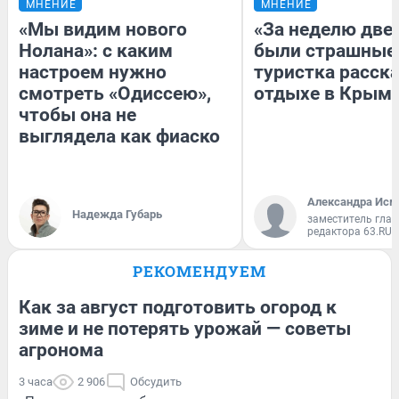
МНЕНИЕ
МНЕНИЕ
«Мы видим нового
«За неделю две
Нолана»: с каким
были страшные
настроем нужно
туристка расска
смотреть «Одиссею»,
отдыхе в Крым
чтобы она не
выглядела как фиаско
Александра Исм
Надежда Губарь
заместитель глав
редактора 63.RU
РЕКОМЕНДУЕМ
Как за август подготовить огород к
зиме и не потерять урожай — советы
агронома
3 часа
2 906
Обсудить