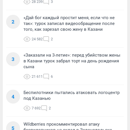
28 239
3
«Дай бог каждый простит меня, если что не
2
так»: турок записал видеообращение после
того, как зарезал свою жену в Казани
24 582
2
«Заказали на 3-летие»: перед убийством жены
3
в Казани турок забрал торт на день рождения
сына
21 611
6
Беспилотники пытались атаковать логоцентр
4
под Казанью
7 692
2
Wildberries прокомментировал атаку
5
беспилотников на склад в Зеленодольске