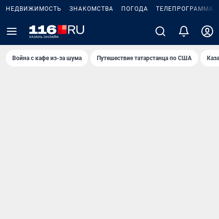
НЕДВИЖИМОСТЬ
ЗНАКОМСТВА
ПОГОДА
ТЕЛЕПРОГРАММА
Война с кафе из-за шума
Путешествие татарстанца по США
Каз