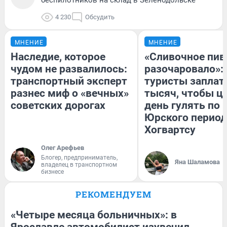
4 230
Обсудить
МНЕНИЕ
МНЕНИЕ
Наследие, которое
«Сливочное пив
чудом не развалилось:
разочаровало»:
транспортный эксперт
туристы заплат
разнес миф о «вечных»
тысяч, чтобы ц
советских дорогах
день гулять по 
Юрского период
Хогвартсу
Олег Арефьев
Блогер, предприниматель,
Яна Шаламова
владелец в транспортном
бизнесе
РЕКОМЕНДУЕМ
«Четыре месяца больничных»: в
Ярославле автомобилист изувечил