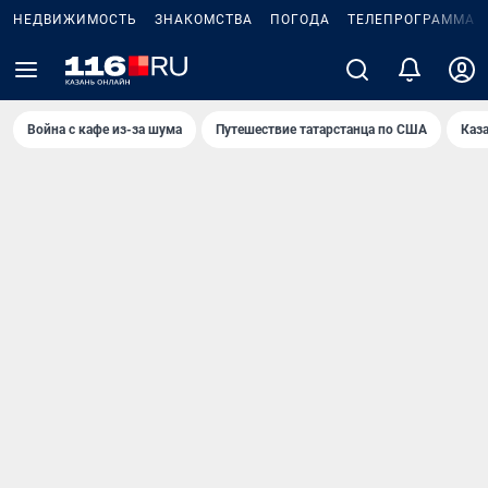
НЕДВИЖИМОСТЬ
ЗНАКОМСТВА
ПОГОДА
ТЕЛЕПРОГРАММА
Война с кафе из-за шума
Путешествие татарстанца по США
Каз