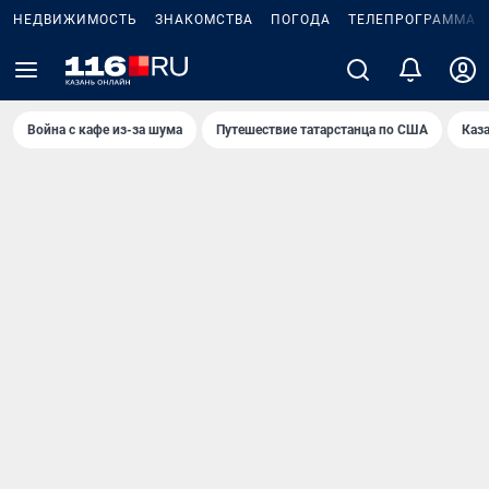
НЕДВИЖИМОСТЬ
ЗНАКОМСТВА
ПОГОДА
ТЕЛЕПРОГРАММА
Война с кафе из-за шума
Путешествие татарстанца по США
Каз