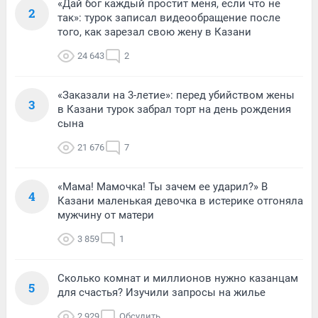
«Дай бог каждый простит меня, если что не
2
так»: турок записал видеообращение после
того, как зарезал свою жену в Казани
24 643
2
«Заказали на 3-летие»: перед убийством жены
3
в Казани турок забрал торт на день рождения
сына
21 676
7
«Мама! Мамочка! Ты зачем ее ударил?» В
4
Казани маленькая девочка в истерике отгоняла
мужчину от матери
3 859
1
Сколько комнат и миллионов нужно казанцам
5
для счастья? Изучили запросы на жилье
2 929
Обсудить