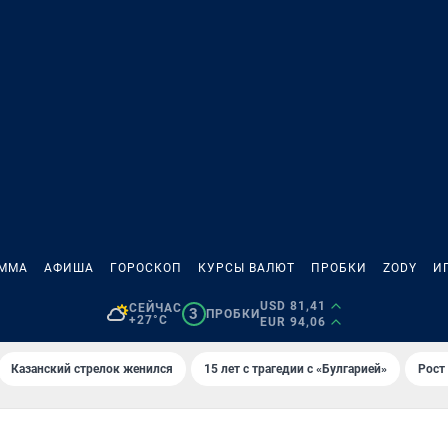
АММА
АФИША
ГОРОСКОП
КУРСЫ ВАЛЮТ
ПРОБКИ
ZODY
И
USD 81,41
СЕЙЧАС
3
ПРОБКИ
+27°C
EUR 94,06
Казанский стрелок женился
15 лет с трагедии с «Булгарией»
Рост 