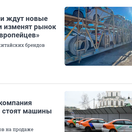
ии ждут новые
и изменят рынок
европейцев»
китайских брендов
 компания
о стоят машины
ов на продаже