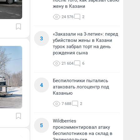
после того, как зарезал свою
жену в Казани
24 576
2
«Заказали на 3-летие»: перед
3
убийством жены в Казани
турок забрал торт на день
рождения сына
21 604
6
Беспилотники пытались
4
атаковать логоцентр под
Казанью
7 688
2
Wildberries
5
прокомментировал атаку
беспилотников на склад в
Зеленодольске