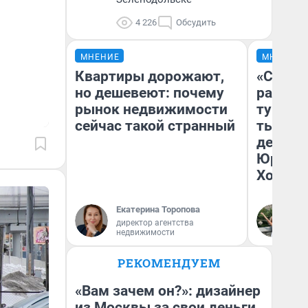
4 226
Обсудить
МНЕНИЕ
МНЕНИЕ
Квартиры дорожают,
«Сливо
но дешевеют: почему
разоча
рынок недвижимости
турист
сейчас такой странный
тысяч,
день гу
Юрског
Хогвар
Екатерина Торопова
Ян
директор агентства
недвижимости
РЕКОМЕНДУЕМ
«Вам зачем он?»: дизайнер
из Москвы за свои деньги