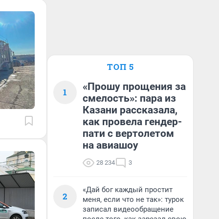
ТОП 5
«Прошу прощения за
1
смелость»: пара из
Казани рассказала,
как провела гендер-
пати с вертолетом
на авиашоу
28 234
3
«Дай бог каждый простит
2
меня, если что не так»: турок
записал видеообращение