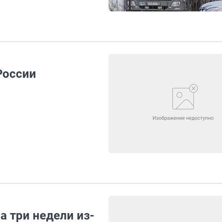
России
 три недели из-