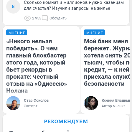
Сколько комнат и миллионов нужно казанцам
5
для счастья? Изучили запросы на жилье
2 953
Обсудить
МНЕНИЕ
МНЕНИЕ
«Никого нельзя
Мой банк меня
победить». О чем
бережет. Журн
главный блокбастер
хотела снять 20
этого года, который
тысяч, чтобы п
бьет рекорды в
кредит, — к ней
прокате: честный
приехала служб
отзыв на «Одиссею»
безопасности
Нолана
Стас Соколов
Ксения Владими
Эксперт
Автор мнения
РЕКОМЕНДУЕМ