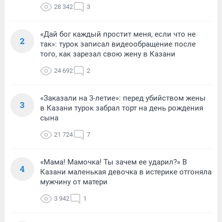
28 342
3
«Дай бог каждый простит меня, если что не
2
так»: турок записал видеообращение после
того, как зарезал свою жену в Казани
24 692
2
«Заказали на 3-летие»: перед убийством жены
3
в Казани турок забрал торт на день рождения
сына
21 724
7
«Мама! Мамочка! Ты зачем ее ударил?» В
4
Казани маленькая девочка в истерике отгоняла
мужчину от матери
3 942
1