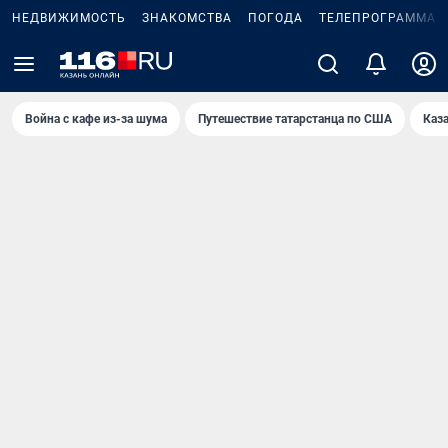
НЕДВИЖИМОСТЬ
ЗНАКОМСТВА
ПОГОДА
ТЕЛЕПРОГРАММА
Война с кафе из-за шума
Путешествие татарстанца по США
Каз