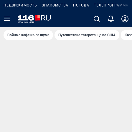
НЕДВИЖИМОСТЬ
ЗНАКОМСТВА
ПОГОДА
ТЕЛЕПРОГРАММА
Война с кафе из-за шума
Путешествие татарстанца по США
Каз