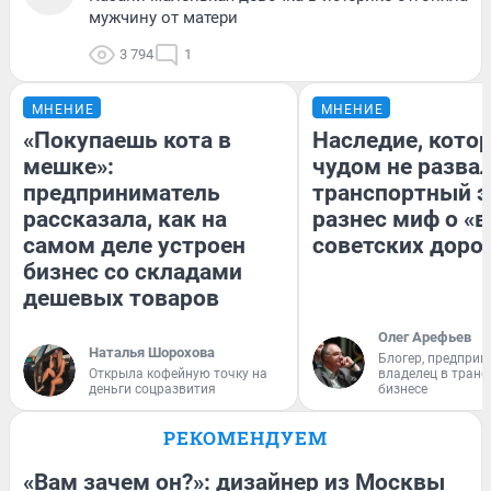
мужчину от матери
3 794
1
МНЕНИЕ
МНЕНИЕ
«Покупаешь кота в
Наследие, кото
мешке»:
чудом не разва
предприниматель
транспортный э
рассказала, как на
разнес миф о «
самом деле устроен
советских доро
бизнес со складами
дешевых товаров
Олег Арефьев
Наталья Шорохова
Блогер, предприн
Открыла кофейную точку на
владелец в тран
деньги соцразвития
бизнесе
РЕКОМЕНДУЕМ
«Вам зачем он?»: дизайнер из Москвы