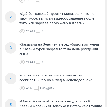
28 265
3
«Дай бог каждый простит меня, если что не
2
так»: турок записал видеообращение после
того, как зарезал свою жену в Казани
24 611
2
«Заказали на 3-летие»: перед убийством жены
3
в Казани турок забрал торт на день рождения
сына
21 641
6
Wildberries прокомментировал атаку
4
беспилотников на склад в Зеленодольске
4 255
Обсудить
«Мама! Мамочка! Ты зачем ее ударил?» В
5
Казани маленькая девочка в истерике отгоняла