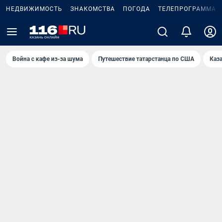
НЕДВИЖИМОСТЬ
ЗНАКОМСТВА
ПОГОДА
ТЕЛЕПРОГРАММА
Война с кафе из-за шума
Путешествие татарстанца по США
Каз