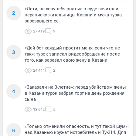
«Лети, не хочу тебя знать»: в суде зачитали
2
переписку жительницы Казани и мужа-турка,
зарезавшего ее
27 419
9
«Дай бог каждый простит меня, если что не
3
так»: турок записал видеообращение после
того, как зарезал свою жену в Казани
24 444
2
«Заказали на 3-летие»: перед убийством жены
4
в Казани турок забрал торт на день рождения
сына
13 642
5
«Только отменили опасность, и тут такой шум»:
5
над Казанью кружат истребитель и Ту-214. Для