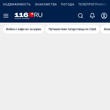
НЕДВИЖИМОСТЬ
ЗНАКОМСТВА
ПОГОДА
ТЕЛЕПРОГРАММА
Война с кафе из-за шума
Путешествие татарстанца по США
Каз