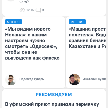
чего?
12 153
3
МНЕНИЕ
МНЕНИЕ
«Мы видим нового
«Машина прост
Нолана»: с каким
полетела». Води
настроем нужно
сравнил бензин
смотреть «Одиссею»,
Казахстане и Р
чтобы она не
выглядела как фиаско
Надежда Губарь
Анатолий Кузне
РЕКОМЕНДУЕМ
В уфимский приют привезли пермячку