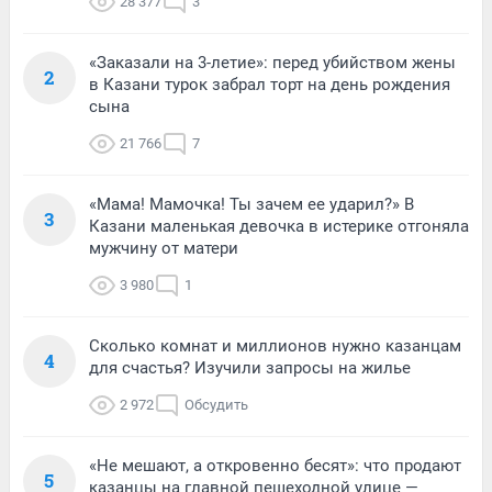
28 377
3
«Заказали на 3-летие»: перед убийством жены
2
в Казани турок забрал торт на день рождения
сына
21 766
7
«Мама! Мамочка! Ты зачем ее ударил?» В
3
Казани маленькая девочка в истерике отгоняла
мужчину от матери
3 980
1
Сколько комнат и миллионов нужно казанцам
4
для счастья? Изучили запросы на жилье
2 972
Обсудить
«Не мешают, а откровенно бесят»: что продают
5
казанцы на главной пешеходной улице —