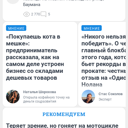
Баумана
2 770
5
МНЕНИЕ
МНЕНИЕ
«Покупаешь кота в
«Никого нельзя
мешке»:
победить». О ч
предприниматель
главный блокба
рассказала, как на
этого года, кот
самом деле устроен
бьет рекорды в
бизнес со складами
прокате: честн
дешевых товаров
отзыв на «Одис
Нолана
Наталья Шорохова
Стас Соколов
Открыла кофейную точку на
Эксперт
деньги соцразвития
РЕКОМЕНДУЕМ
Теряет зрение, но гоняет на мотоцикле