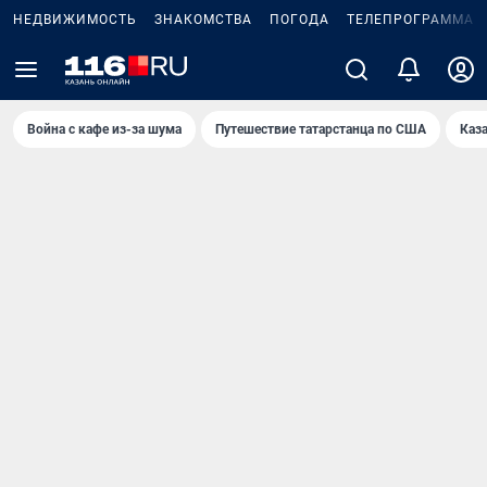
НЕДВИЖИМОСТЬ
ЗНАКОМСТВА
ПОГОДА
ТЕЛЕПРОГРАММА
Война с кафе из-за шума
Путешествие татарстанца по США
Каз