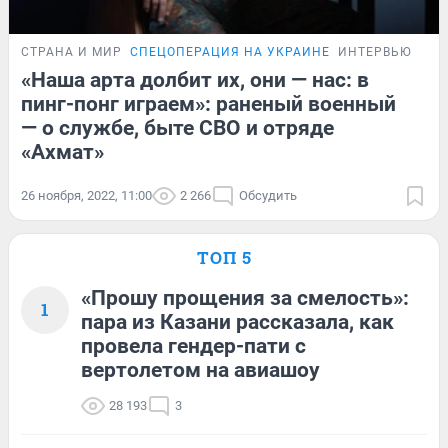
СТРАНА И МИР
СПЕЦОПЕРАЦИЯ НА УКРАИНЕ
ИНТЕРВЬЮ
«Наша арта долбит их, они — нас: в
пинг-понг играем»: раненый военный
— о службе, быте СВО и отряде
«Ахмат»
26 ноября, 2022, 11:00
2 266
Обсудить
ТОП 5
«Прошу прощения за смелость»:
1
пара из Казани рассказала, как
провела гендер-пати с
вертолетом на авиашоу
28 193
3