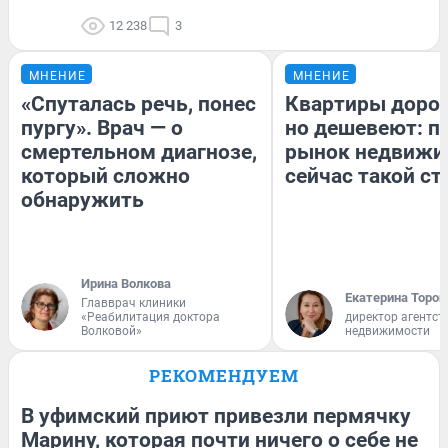
12 238
3
МНЕНИЕ
МНЕНИЕ
«Спуталась речь, понес
Квартиры доро
пургу». Врач — о
но дешевеют: п
смертельном диагнозе,
рынок недвижи
который сложно
сейчас такой с
обнаружить
Ирина Волкова
Екатерина Тороп
Главврач клиники
«Реабилитация доктора
директор агентст
Волковой»
недвижимости
РЕКОМЕНДУЕМ
В уфимский приют привезли пермячку
Марину, которая почти ничего о себе не