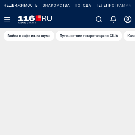
НЕДВИЖИМОСТЬ
ЗНАКОМСТВА
ПОГОДА
ТЕЛЕПРОГРАММА
Война с кафе из-за шума
Путешествие татарстанца по США
Каз