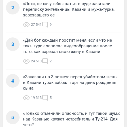
«Лети, не хочу тебя знать»: в суде зачитали
2
переписку жительницы Казани и мужа-турка,
зарезавшего ее
27 541
9
«Дай бог каждый простит меня, если что не
3
так»: турок записал видеообращение после
того, как зарезал свою жену в Казани
24 513
2
«Заказали на 3-летие»: перед убийством жены
4
в Казани турок забрал торт на день рождения
сына
19 313
5
«Только отменили опасность, и тут такой шум»:
5
над Казанью кружат истребитель и Ту-214. Для
чего?