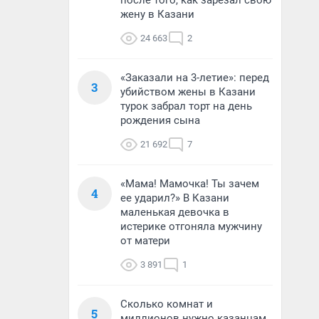
после того, как зарезал свою
жену в Казани
24 663
2
«Заказали на 3-летие»: перед
3
убийством жены в Казани
турок забрал торт на день
рождения сына
21 692
7
«Мама! Мамочка! Ты зачем
4
ее ударил?» В Казани
маленькая девочка в
истерике отгоняла мужчину
от матери
3 891
1
Сколько комнат и
5
миллионов нужно казанцам