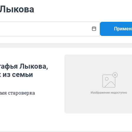
 Лыкова
Примен
гафья Лыкова,
 из семьи
ремя староверка