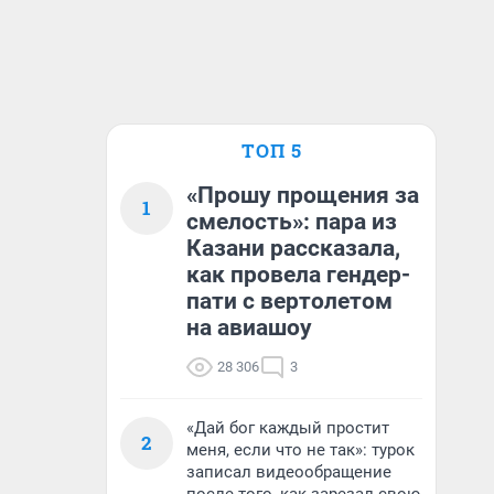
ТОП 5
«Прошу прощения за
1
смелость»: пара из
Казани рассказала,
как провела гендер-
пати с вертолетом
на авиашоу
28 306
3
«Дай бог каждый простит
2
меня, если что не так»: турок
записал видеообращение