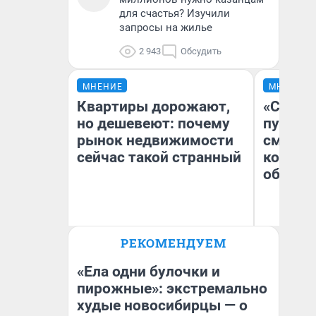
для счастья? Изучили
запросы на жилье
2 943
Обсудить
МНЕНИЕ
МНЕНИЕ
Квартиры дорожают,
«Спутал
но дешевеют: почему
пургу».
рынок недвижимости
смерте
сейчас такой странный
которы
обнару
Ир
РЕКОМЕНДУЕМ
Екатерина Торопова
Гл
директор агентства
«Р
недвижимости
Во
«Ела одни булочки и
пирожные»: экстремально
худые новосибирцы — о