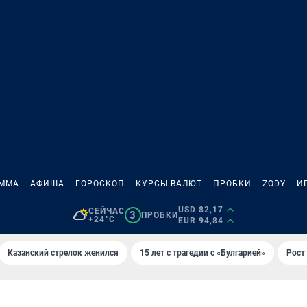
АММА
АФИША
ГОРОСКОП
КУРСЫ ВАЛЮТ
ПРОБКИ
ZODY
И
USD 82,17
СЕЙЧАС
3
ПРОБКИ
+24°C
EUR 94,84
Казанский стрелок женился
15 лет с трагедии с «Булгарией»
Рост 