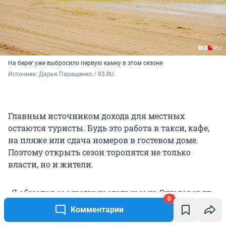
На берег уже выбросило первую камку в этом сезоне
Источник: 
Дарья Паращенко / 93.RU
Главным источником дохода для местных
остаются туристы. Будь это работа в такси, кафе,
на пляже или сдача номеров в гостевом доме.
Поэтому открыть сезон торопятся не только
власти, но и жители.
«Я общался со многими отельерами. Они говорят,
0
что июнь еще вялый. А вот именно июль, август
Комментарии
прямо у них довольно-таки хорошо, у кого-то