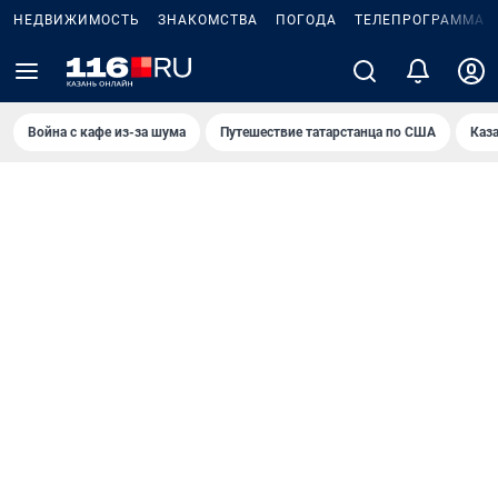
НЕДВИЖИМОСТЬ
ЗНАКОМСТВА
ПОГОДА
ТЕЛЕПРОГРАММА
Война с кафе из-за шума
Путешествие татарстанца по США
Каз