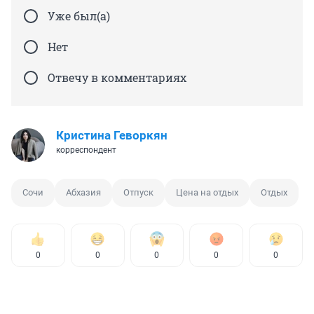
Уже был(а)
Нет
Отвечу в комментариях
Кристина Геворкян
корреспондент
Сочи
Абхазия
Отпуск
Цена на отдых
Отдых
0
0
0
0
0