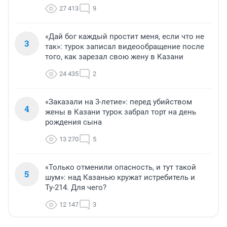
27 413
9
«Дай бог каждый простит меня, если что не
3
так»: турок записал видеообращение после
того, как зарезал свою жену в Казани
24 435
2
«Заказали на 3-летие»: перед убийством
4
жены в Казани турок забрал торт на день
рождения сына
13 270
5
«Только отменили опасность, и тут такой
5
шум»: над Казанью кружат истребитель и
Ту-214. Для чего?
12 147
3