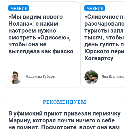
МНЕНИЕ
МНЕНИЕ
«Мы видим нового
«Сливочное пи
Нолана»: с каким
разочаровало»
настроем нужно
туристы запла
смотреть «Одиссею»,
тысяч, чтобы 
чтобы она не
день гулять по
выглядела как фиаско
Юрского перио
Хогвартсу
Надежда Губарь
Яна Шаламова
РЕКОМЕНДУЕМ
В уфимский приют привезли пермячку
Марину, которая почти ничего о себе
не помнит. Посмотрите, вдруг она вам