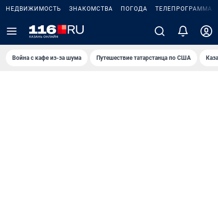
НЕДВИЖИМОСТЬ
ЗНАКОМСТВА
ПОГОДА
ТЕЛЕПРОГРАММА
Война с кафе из-за шума
Путешествие татарстанца по США
Каз