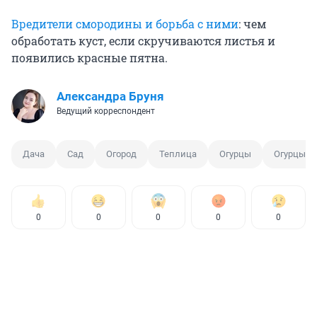
Вредители смородины и борьба с ними
: чем
обработать куст, если скручиваются листья и
появились красные пятна.
Александра Бруня
Ведущий корреспондент
Дача
Сад
Огород
Теплица
Огурцы
Огурцы в
0
0
0
0
0