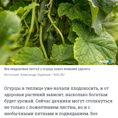
Все нездоровые листья у огурца нужно вовремя удалять
Источник: 
Александр Ощепков / NGS.RU
Огурцы в теплице уже начали плодоносить, и от
здоровья растений зависит, насколько богатым
будет урожай. Сейчас дачники могут столкнуться
не только с пожелтением листвы, но и с
необычными пятнами и подвяданием. Без