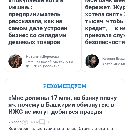
«Покупаешь кота в
Мой банк меня
мешке»:
бережет. Журн
предприниматель
хотела снять 2
рассказала, как на
тысяч, чтобы п
самом деле устроен
кредит, — к не
бизнес со складами
приехала служ
дешевых товаров
безопасности
Наталья Шорохова
Ксения Владим
Открыла кофейную точку на
Автор мнения
деньги соцразвития
РЕКОМЕНДУЕМ
«Мне должны 17 млн, но банку плачу
я»: почему в Башкирии обманутые в
ИЖС не могут добиться правды
7 часов
3 832
3
Вой сирен, злые туристы и грязь. Стоит ли ехать в