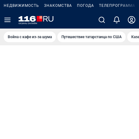
НЕДВИЖИМОСТЬ
ЗНАКОМСТВА
ПОГОДА
ТЕЛЕПРОГРАММА
Война с кафе из-за шума
Путешествие татарстанца по США
Каз