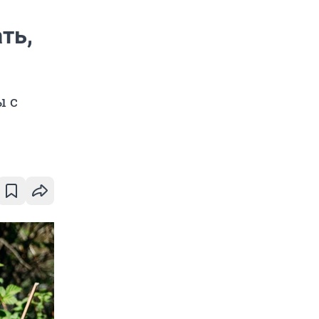
ть,
ы с