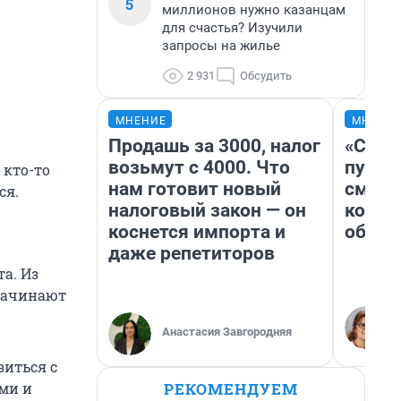
5
миллионов нужно казанцам
для счастья? Изучили
запросы на жилье
2 931
Обсудить
МНЕНИЕ
МНЕНИ
Продашь за 3000, налог
«Спут
возьмут с 4000. Что
пургу»
 кто-то
нам готовит новый
смерт
ся.
налоговый закон — он
котор
коснется импорта и
обнар
даже репетиторов
а. Из
начинают
Анастасия Завгородняя
зиться с
РЕКОМЕНДУЕМ
ми и