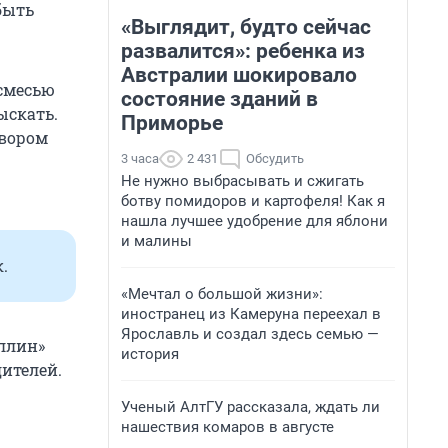
быть
«Выглядит, будто сейчас
развалится»: ребенка из
Австралии шокировало
 смесью
состояние зданий в
ыскать.
Приморье
твором
3 часа
2 431
Обсудить
Не нужно выбрасывать и сжигать
ботву помидоров и картофеля! Как я
нашла лучшее удобрение для яблони
и малины
.
«Мечтал о большой жизни»:
иностранец из Камеруна переехал в
Ярославль и создал здесь семью —
ллин»
история
дителей.
Ученый АлтГУ рассказала, ждать ли
нашествия комаров в августе