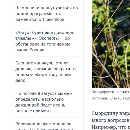
Школьники начнут учиться по
новой программе: что
изменится с 1 сентября
«Август будет еще довольно
тяжелым». Эксперты — об
обстановке на топливном
рынке России
Осенние каникулы станут
дольше, а зимние сократят в
новом учебном году: в чём
дело
Без здоровых листьев
По погоде 8 августа можно
Источник: 
Елена Латы
определить, насколько
дождливой будет осень —
важные приметы
Смородину выра
много вопросов.
Россиянина арестовали за
Например, что 
звезды в Telegram — что он