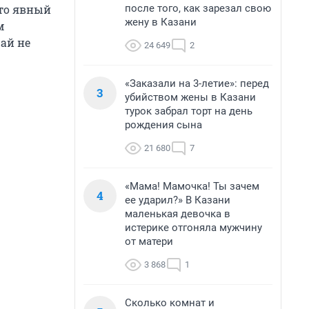
после того, как зарезал свою
это явный
жену в Казани
м
жай не
24 649
2
«Заказали на 3-летие»: перед
3
убийством жены в Казани
турок забрал торт на день
рождения сына
21 680
7
«Мама! Мамочка! Ты зачем
4
ее ударил?» В Казани
маленькая девочка в
истерике отгоняла мужчину
от матери
3 868
1
Сколько комнат и