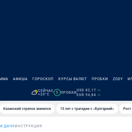
АММА
АФИША
ГОРОСКОП
КУРСЫ ВАЛЮТ
ПРОБКИ
ZODY
И
USD 82,17
СЕЙЧАС
1
ПРОБКИ
+20°C
EUR 94,84
Казанский стрелок женился
15 лет с трагедии с «Булгарией»
Рост 
М ДАЧУ
ИНСТРУКЦИЯ