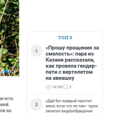
ТОП 5
«Прошу прощения за
1
смелость»: пара из
Казани рассказала,
как провела гендер-
пати с вертолетом
на авиашоу
28 298
3
е есть
«Дай бог каждый простит
2
зней.
меня, если что не так»: турок
или на
записал видеообращение