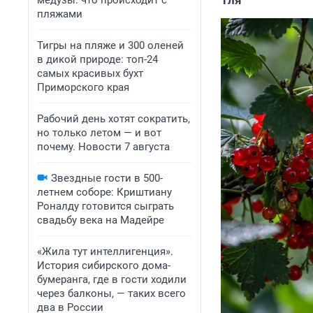
Тля
медузы: что происходит с
пляжами
Тигры на пляже и 300 оленей
в дикой природе: топ-24
самых красивых бухт
Приморского края
Рабочий день хотят сократить,
но только летом — и вот
почему. Новости 7 августа
Звездные гости в 500-
летнем соборе: Криштиану
Роналду готовится сыграть
свадьбу века на Мадейре
«Жила тут интеллигенция».
История сибирского дома-
бумеранга, где в гости ходили
через балконы, — таких всего
два в России