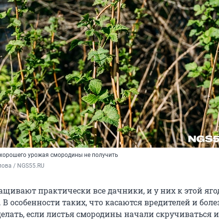
 хорошего урожая смородины не получить
пова / NGS55.RU
щивают практически все дачники, и у них к этой ягод
 В особенности таких, что касаются вредителей и боле
делать, если листья смородины начали скручиваться 