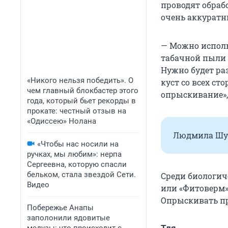
проводят обраб
очень аккурат
— Можно исполь
табачной пыли 
Нужно будет раз
«Никого нельзя победить». О
куст со всех ст
чем главный блокбастер этого
опрыскивание»,
года, который бьет рекорды в
прокате: честный отзыв на
«Одиссею» Нолана
Людмила Шуб
«Чтобы нас носили на
ручках, мы любим»: нерпа
Сергеевна, которую спасли
бельком, стала звездой Сети.
Среди биологич
Видео
или «Фитоверм».
Опрыскивать пр
Побережье Анапы
заполонили ядовитые