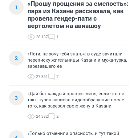
«Прошу прощения за смелость»:
1
пара из Казани рассказала, как
провела гендер-пати с
вертолетом на авиашоу
28 137
1
«Лети, не хочу тебя знать»: в суде зачитали
2
переписку жительницы Казани и мужа-турка,
зарезавшего ее
27 361
7
«Дай бог каждый простит меня, если что не
3
так»: турок записал видеообращение после
того, как зарезал свою жену в Казани
24 382
2
«Только отменили опасность, и тут такой
4