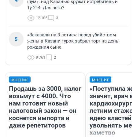
шум»: над Казанью кружат истребитель и
Ту-214. Для чего?
12 105
3
«Заказали на 3-летие»: перед убийством
5
жены в Казани турок забрал торт на день
рождения сына
9 761
2
МНЕНИЕ
МНЕНИЕ
Продашь за 3000, налог
«Поступила жа
возьмут с 4000. Что
значит, врач в
нам готовит новый
кардиохирург с
налоговый закон — он
летним стажем
коснется импорта и
идею властей
даже репетиторов
увольнять мед
хамство