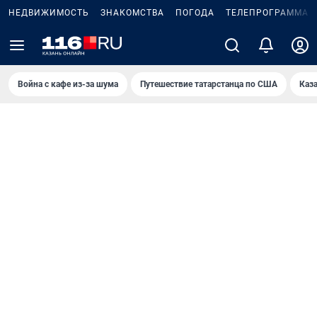
НЕДВИЖИМОСТЬ
ЗНАКОМСТВА
ПОГОДА
ТЕЛЕПРОГРАММА
Война с кафе из-за шума
Путешествие татарстанца по США
Каз