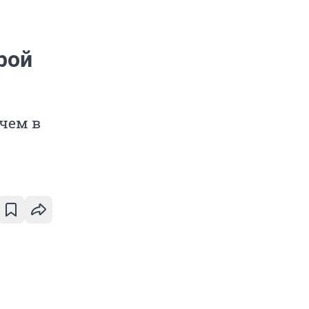
рой
 чем в