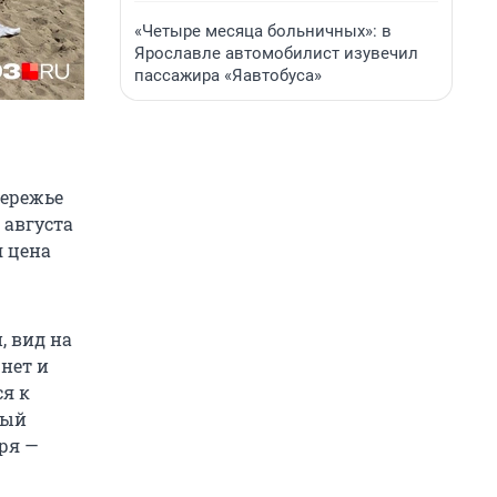
«Четыре месяца больничных»: в
Ярославле автомобилист изувечил
пассажира «Яавтобуса»
бережье
 августа
я цена
, вид на
рнет и
ся к
мый
ря —