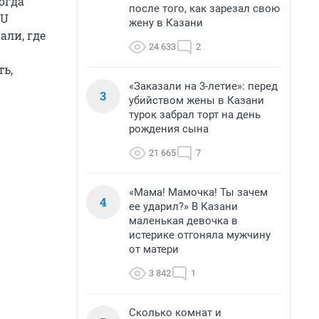
огда
после того, как зарезал свою
RU
жену в Казани
али, где
24 633
2
ть,
«Заказали на 3-летие»: перед
3
убийством жены в Казани
турок забрал торт на день
рождения сына
21 665
7
«Мама! Мамочка! Ты зачем
4
ее ударил?» В Казани
маленькая девочка в
истерике отгоняла мужчину
от матери
3 842
1
Сколько комнат и