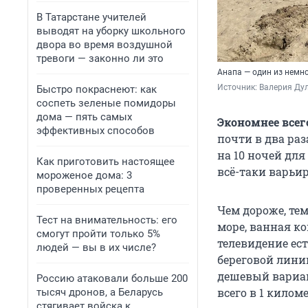
В Татарстане учителей
выводят на уборку школьного
двора во время воздушной
тревоги — законно ли это
Анапа — один из немно
Источник: 
Валерия Дул
Быстро покраснеют: как
соспеть зеленые помидоры
дома — пять самых
Экономнее всег
эффективных способов
почти в два раз
на 10 ночей для
Как приготовить настоящее
всё-таки варьир
мороженое дома: 3
проверенных рецепта
Чем дороже, тем
Тест на внимательность: его
море, ванная ко
смогут пройти только 5%
телевидение ест
людей — вы в их числе?
береговой лини
дешевый вариант
Россию атаковали больше 200
всего в 1 киломе
тысяч дронов, а Беларусь
стягивает войска к