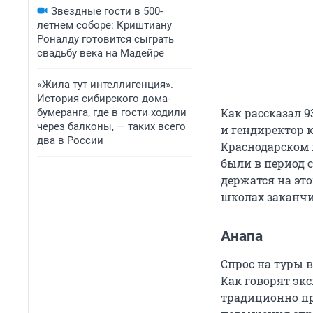
Звездные гости в 500-
летнем соборе: Криштиану
Роналду готовится сыграть
свадьбу века на Мадейре
«Жила тут интеллигенция».
История сибирского дома-
Как рассказал 
бумеранга, где в гости ходили
через балконы, — таких всего
и гендиректор 
два в России
Краснодарском 
были в период с
держатся на это
школах заканчив
Анапа
Спрос на туры в
Как говорят экс
традиционно пр