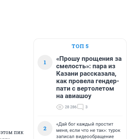
ТОП 5
«Прошу прощения за
1
смелость»: пара из
Казани рассказала,
как провела гендер-
пати с вертолетом
на авиашоу
28 286
3
«Дай бог каждый простит
2
меня, если что не так»: турок
 этом пик
записал видеообращение