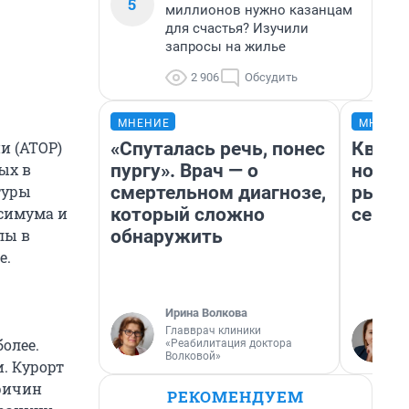
5
миллионов нужно казанцам
для счастья? Изучили
запросы на жилье
2 906
Обсудить
МНЕНИЕ
МНЕНИ
«Спуталась речь, понес
Кварт
и (АТОР)
пургу». Врач — о
но де
ых в
смертельном диагнозе,
рынок
туры
который сложно
сейча
ксимума и
обнаружить
лы в
е.
Ирина Волкова
Главврач клиники
олее.
«Реабилитация доктора
Волковой»
и. Курорт
ричин
РЕКОМЕНДУЕМ