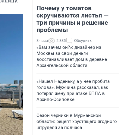
раницу.
Почему у томатов
скручиваются листья —
три причины и решение
проблемы
3 часа
2 385
Обсудить
«Вам зачем он?»: дизайнер из
Москвы за свои деньги
восстанавливает дом в деревне
Архангельской области
«Нашел Наденьку, а у нее пробита
голова». Мужчина рассказал, как
потерял жену при атаке БПЛА в
Архипо-Осиповке
Сезон черники в Мурманской
области: рецепт хрустящего ягодного
штруделя за полчаса