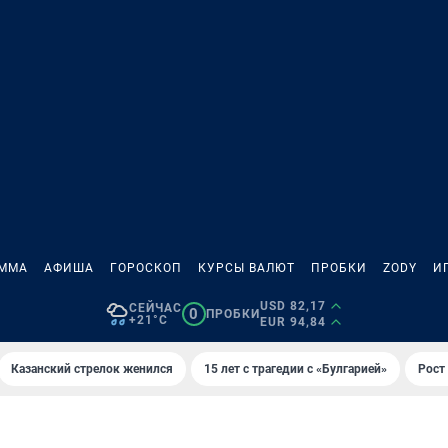
АММА
АФИША
ГОРОСКОП
КУРСЫ ВАЛЮТ
ПРОБКИ
ZODY
И
USD 82,17
СЕЙЧАС
0
ПРОБКИ
+21°C
EUR 94,84
Казанский стрелок женился
15 лет с трагедии с «Булгарией»
Рост 