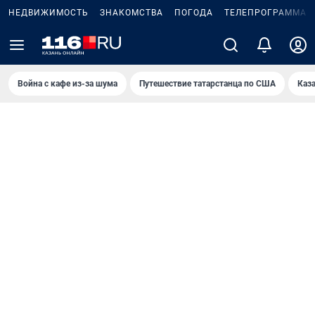
НЕДВИЖИМОСТЬ
ЗНАКОМСТВА
ПОГОДА
ТЕЛЕПРОГРАММА
Война с кафе из-за шума
Путешествие татарстанца по США
Каз