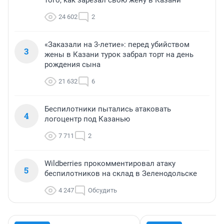
того, как зарезал свою жену в Казани
24 602
2
«Заказали на 3-летие»: перед убийством
3
жены в Казани турок забрал торт на день
рождения сына
21 632
6
Беспилотники пытались атаковать
4
логоцентр под Казанью
7 711
2
Wildberries прокомментировал атаку
5
беспилотников на склад в Зеленодольске
4 247
Обсудить