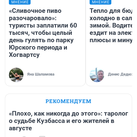
МНЕНИЕ
МНЕНИЕ
«Сливочное пиво
Тепло для бюд
разочаровало»:
холодно в сало
туристы заплатили 60
зимой. Водител
тысяч, чтобы целый
ездит на элект
день гулять по парку
плюсы и мину
Юрского периода и
Хогвартсу
Яна Шаламова
Денис Дедюхи
РЕКОМЕНДУЕМ
«Плохо, как никогда до этого»: таролог
о судьбе Кузбасса и его жителей в
августе