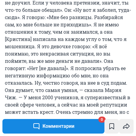
не доучил. Если у человека претензии, значит, ты
что-то больше обещал». Он: «Ну вот я заболел, туда-
сюда». Я говорю: «Мне без разницы. Разбирайся
сам, ко мне больше не приходишь». Я не имею
отношения к тому, чем он занимался, а она
[Кристина] написала на каждом углу о том, что я
мошенница. Я это девочке говорю: «Я всё
понимаю, это некрасивая ситуация, но вы
поймите, вы же мне деньги не давали». Она
говорит: «Нет [не давала]». Я попросила убрать ее
негативную информацию обо мне, но она
отказалась. Ну, честно говоря, на нее в суд подам.
Она думает, что самая умная, — сказала Мария
Чиж. — У меня 2000 учеников, я суперизвестный в
своей сфере человек, а сейчас на моей репутации
может встать крест. Очень стремно для меня, но с
другой стороны, я знаю, что все, кто меня знает,
0
Комментарии
просто смеются над этой ситуацией. Как к
человеку может прилипнуть то, что к нему никак