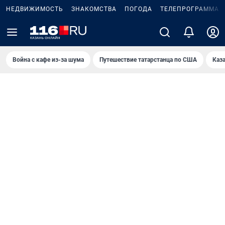
НЕДВИЖИМОСТЬ
ЗНАКОМСТВА
ПОГОДА
ТЕЛЕПРОГРАММА
Война с кафе из-за шума
Путешествие татарстанца по США
Каз