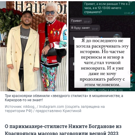
Три красноярки обвинили «звездного стилиста» в мошенничестве, а
Киркоров-то не знает!
Источник: 
nikbog_ / Instagram.com (соцсеть запрещена на 
территории РФ) / предоставлено Кристиной
О парикмахере-стилисте Никите Богданове из
Красноярска массово заговорили весной 2023