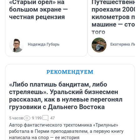
«Старый орел» на
Путешественн
большом экране —
проехали 2000
честная рецензия
километров по 
машине — стои
того
Надежда Губарь
Екатерина Лит
РЕКОМЕНДУЕМ
«Либо платишь бандитам, либо
стреляешь». Уральский бизнесмен
рассказал, как в нулевые перегонял
грузовики с Дальнего Востока
5 часов
9 199
47
Автор фантастического трехтомника «Трилунье»
работала в Перми преподавателем, а первую книгу
написала на спор — ее история