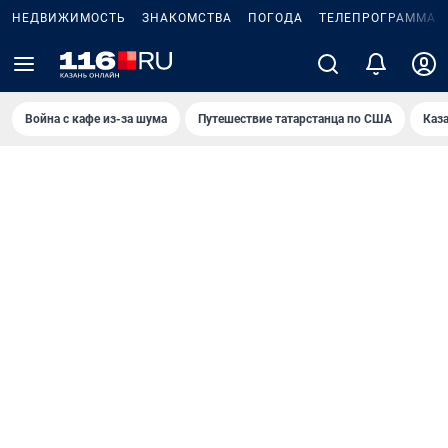
НЕДВИЖИМОСТЬ
ЗНАКОМСТВА
ПОГОДА
ТЕЛЕПРОГРАММА
Война с кафе из-за шума
Путешествие татарстанца по США
Каз