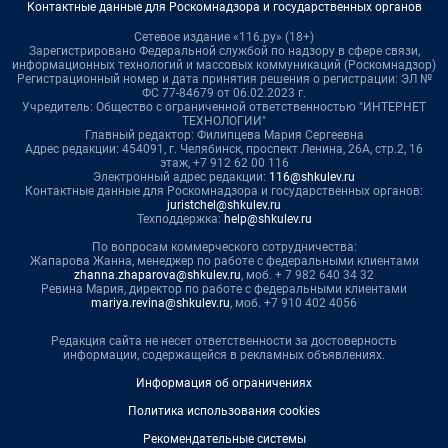
Контактные данные для Роскомнадзора и государственных органов
Сетевое издание «116.ру» (18+)
Зарегистрировано Федеральной службой по надзору в сфере связи,
информационных технологий и массовых коммуникаций (Роскомнадзор)
Регистрационный номер и дата принятия решения о регистрации: ЭЛ №
ФС 77-84679 от 06.02.2023 г.
Учредитель: Общество с ограниченной ответственностью "ИНТЕРНЕТ
ТЕХНОЛОГИИ"
Главный редактор: Филипцева Мария Сергеевна
Адрес редакции: 454091, г. Челябинск, проспект Ленина, 26А, стр.2, 16
этаж, +7 912 62 00 116
Электронный адрес редакции:
116@shkulev.ru
Контактные данные для Роскомнадзора и государственных органов:
juristchel@shkulev.ru
Техподдержка:
help@shkulev.ru
По вопросам коммерческого сотрудничества:
Жапарова Жанна, менеджер по работе с федеральными клиентами
zhanna.zhaparova@shkulev.ru
, моб. + 7 982 640 34 32
Ревина Мария, директор по работе с федеральными клиентами
mariya.revina@shkulev.ru
, моб. +7 910 402 4056
Редакция сайта не несет ответственности за достоверность
информации, содержащейся в рекламных объявлениях.
Информация об ограничениях
Политика использования cookies
Рекомендательные системы