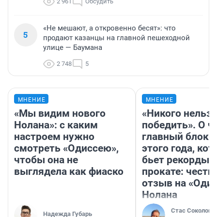
2 961
Обсудить
«Не мешают, а откровенно бесят»: что
5
продают казанцы на главной пешеходной
улице — Баумана
2 748
5
МНЕНИЕ
МНЕНИЕ
«Мы видим нового
«Никого нельз
Нолана»: с каким
победить». О ч
настроем нужно
главный блокб
смотреть «Одиссею»,
этого года, ко
чтобы она не
бьет рекорды 
выглядела как фиаско
прокате: честн
отзыв на «Оди
Нолана
Стас Соколов
Надежда Губарь