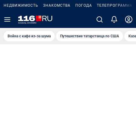
НЕДВИЖИМОСТЬ
ЗНАКОМСТВА
ПОГОДА
ТЕЛЕПРОГРАММА
Война с кафе из-за шума
Путешествие татарстанца по США
Каз