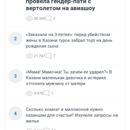
провела гендер-пати с
вертолетом на авиашоу
28 359
3
«Заказали на 3-летие»: перед убийством
2
жены в Казани турок забрал торт на день
рождения сына
21 747
7
«Мама! Мамочка! Ты зачем ее ударил?» В
3
Казани маленькая девочка в истерике
отгоняла мужчину от матери
3 970
1
Сколько комнат и миллионов нужно
4
казанцам для счастья? Изучили запросы на
жилье