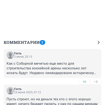
КОММЕНТАРИИ
2
Гость
3 июня, 20:13
Как с Соборной мечетью еще место для 
строительства хоккейной арены несколько лет 
искать будут. Недавно ликвидировали историческую 
ВДНХ Ярморку на Танковой улице, вот и место 
+0
–0
пожалуйста для новой арены и вода из Кабана 
близко, и инфроструктура.
Гость
24 июня 2025, 07:12
Пусть строют, но на деньги тех кто с этого хорошо 
имеет, нечего бюджет пилить, у них по нашим меркам 