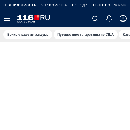
НЕДВИЖИМОСТЬ
ЗНАКОМСТВА
ПОГОДА
ТЕЛЕПРОГРАММА
Война с кафе из-за шума
Путешествие татарстанца по США
Каз