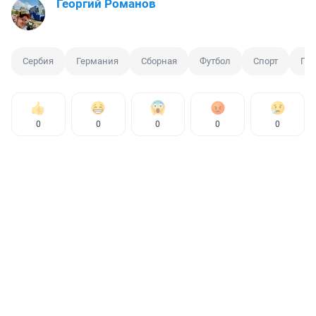
Георгий Романов
Сербия
Германия
Сборная
Футбол
Спорт
Пут
0
0
0
0
0