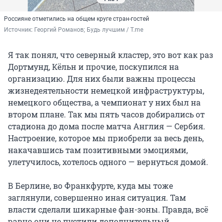
Россияне отметились на общем круге стран-гостей
Источник: 
Георгий Романов; Будь лучшим / T.me
Я так понял, что северный кластер, это вот как раз
Дортмунд, Кёльн и прочие, поскупился на
организацию. Для них были важны процессы
жизнедеятельности немецкой инфраструктуры,
немецкого общества, а чемпионат у них был на
втором плане. Так мы пять часов добирались от
стадиона до дома после матча Англия — Сербия.
Настроение, которое мы приобрели за весь день,
накачавшись там позитивными эмоциями,
улетучилось, хотелось одного — вернуться домой.
В Берлине, во Франкфурте, куда мы тоже
заглянули, совершенно иная ситуация. Там
власти сделали шикарные фан-зоны. Правда, всё
равно они не пустили дополнительный